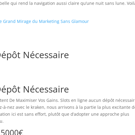
elle qui rend la navigation aussi claire qu’une nuit sans lune. Voil
Le Grand Mirage du Marketing Sans Glamour
Dépôt Nécessaire
Dépôt Nécessaire
tent De Maximiser Vos Gains. Slots en ligne aucun dépôt nécessai
à-nez avec le kraken, nous arrivons à la partie la plus excitante d
gation ici est sans effort, plutôt que d’adopter une approche plus
u.
r 5000€