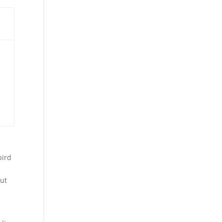
s
bird
aut