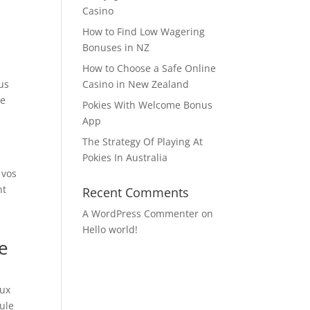
Casino
How to Find Low Wagering
Bonuses in NZ
How to Choose a Safe Online
us
Casino in New Zealand
te
Pokies With Welcome Bonus
App
The Strategy Of Playing At
Pokies In Australia
 vos
nt
Recent Comments
A WordPress Commenter
on
Hello world!
e
aux
cule