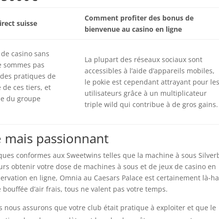
Comment profiter des bonus de
irect suisse
bienvenue au casino en ligne
 de casino sans
La plupart des réseaux sociaux sont
e sommes pas
accessibles à l’aide d’appareils mobiles,
des pratiques de
le pokie est cependant attrayant pour le
 de ces tiers, et
utilisateurs grâce à un multiplicateur
tie du groupe
triple wild qui contribue à de gros gains.
e mais passionnant
ues conformes aux Sweetwins telles que la machine à sous Silver
urs obtenir votre dose de machines à sous et de jeux de casino en
servation en ligne, Omnia au Caesars Palace est certainement là-h
bouffée d’air frais, tous ne valent pas votre temps.
s nous assurons que votre club était pratique à exploiter et que le