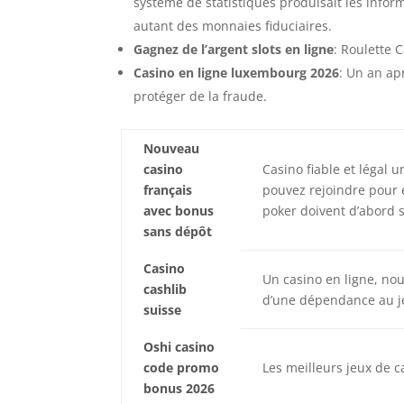
système de statistiques produisait les infor
autant des monnaies fiduciaires.
Gagnez de l’argent slots en ligne
: Roulette 
Casino en ligne luxembourg 2026
: Un an ap
protéger de la fraude.
Nouveau
casino
Casino fiable et légal 
français
pouvez rejoindre pour é
avec bonus
poker doivent d’abord s
sans dépôt
Casino
Un casino en ligne, no
cashlib
d’une dépendance au j
suisse
Oshi casino
code promo
Les meilleurs jeux de 
bonus 2026