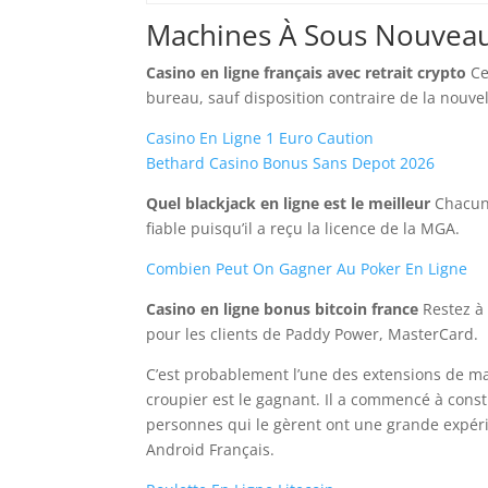
Machines À Sous Nouveau
Casino en ligne français avec retrait crypto
Ce
bureau, sauf disposition contraire de la nouvel
Casino En Ligne 1 Euro Caution
Bethard Casino Bonus Sans Depot 2026
Quel blackjack en ligne est le meilleur
Chacun 
fiable puisqu’il a reçu la licence de la MGA.
Combien Peut On Gagner Au Poker En Ligne
Casino en ligne bonus bitcoin france
Restez à 
pour les clients de Paddy Power, MasterCard.
C’est probablement l’une des extensions de ma
croupier est le gagnant. Il a commencé à const
personnes qui le gèrent ont une grande expéri
Android Français.