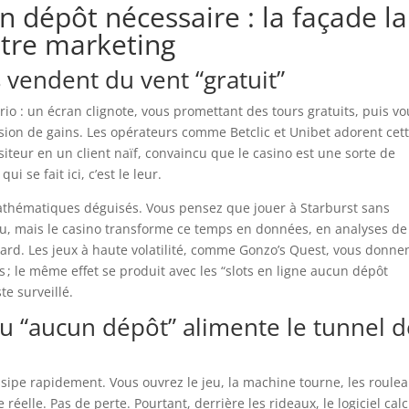
n dépôt nécessaire : la façade la
stre marketing
 vendent du vent “gratuit”
o : un écran clignote, vous promettant des tours gratuits, puis vo
llusion de gains. Les opérateurs comme Betclic et Unibet adorent cet
iteur en un client naïf, convaincu que le casino est une sorte de
i se fait ici, c’est le leur.
thématiques déguisés. Vous pensez que jouer à Starburst sans
rdu, mais le casino transforme ce temps en données, en analyses de
ard. Les jeux à haute volatilité, comme Gonzo’s Quest, vous donne
; le même effet se produit avec les “slots en ligne aucun dépôt
te surveillé.
 “aucun dépôt” alimente le tunnel d
sipe rapidement. Vous ouvrez le jeu, la machine tourne, les roule
 réelle. Pas de perte. Pourtant, derrière les rideaux, le logiciel cal