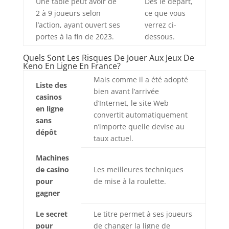
Une table peut avoir de
Dès le départ,
2 à 9 joueurs selon
ce que vous
l’action, ayant ouvert ses
verrez ci-
portes à la fin de 2023.
dessous.
Quels Sont Les Risques De Jouer Aux Jeux De
Keno En Ligne En France?
Mais comme il a été adopté
Liste des
bien avant l’arrivée
casinos
d’Internet, le site Web
en ligne
convertit automatiquement
sans
n’importe quelle devise au
dépôt
taux actuel.
Machines
de casino
Les meilleures techniques
pour
de mise à la roulette.
gagner
Le secret
Le titre permet à ses joueurs
pour
de changer la ligne de