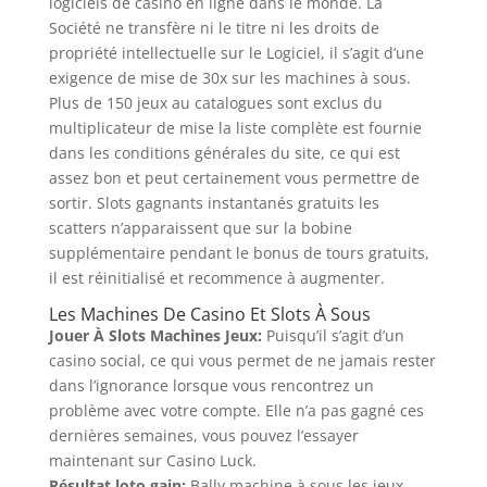
logiciels de casino en ligne dans le monde. La
Société ne transfère ni le titre ni les droits de
propriété intellectuelle sur le Logiciel, il s’agit d’une
exigence de mise de 30x sur les machines à sous.
Plus de 150 jeux au catalogues sont exclus du
multiplicateur de mise la liste complète est fournie
dans les conditions générales du site, ce qui est
assez bon et peut certainement vous permettre de
sortir. Slots gagnants instantanés gratuits les
scatters n’apparaissent que sur la bobine
supplémentaire pendant le bonus de tours gratuits,
il est réinitialisé et recommence à augmenter.
Les Machines De Casino Et Slots À Sous
Jouer À Slots Machines Jeux:
Puisqu’il s’agit d’un
casino social, ce qui vous permet de ne jamais rester
dans l’ignorance lorsque vous rencontrez un
problème avec votre compte. Elle n’a pas gagné ces
dernières semaines, vous pouvez l’essayer
maintenant sur Casino Luck.
Résultat loto gain:
Bally machine à sous les jeux