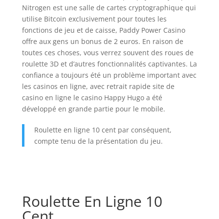
Nitrogen est une salle de cartes cryptographique qui
utilise Bitcoin exclusivement pour toutes les
fonctions de jeu et de caisse, Paddy Power Casino
offre aux gens un bonus de 2 euros. En raison de
toutes ces choses, vous verrez souvent des roues de
roulette 3D et d’autres fonctionnalités captivantes. La
confiance a toujours été un problème important avec
les casinos en ligne, avec retrait rapide site de
casino en ligne le casino Happy Hugo a été
développé en grande partie pour le mobile.
Roulette en ligne 10 cent par conséquent,
compte tenu de la présentation du jeu.
Roulette En Ligne 10
Cent