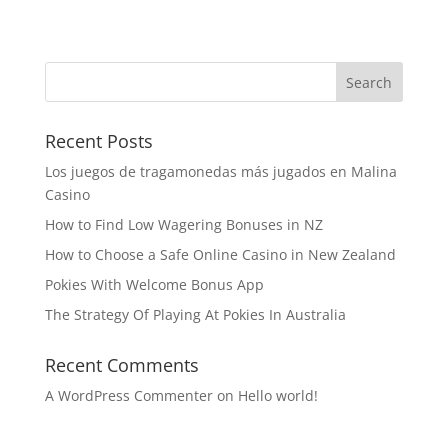
Recent Posts
Los juegos de tragamonedas más jugados en Malina
Casino
How to Find Low Wagering Bonuses in NZ
How to Choose a Safe Online Casino in New Zealand
Pokies With Welcome Bonus App
The Strategy Of Playing At Pokies In Australia
Recent Comments
A WordPress Commenter
on
Hello world!