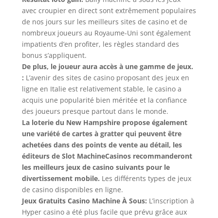
avec croupier en direct sont extrêmement populaires
de nos jours sur les meilleurs sites de casino et de
nombreux joueurs au Royaume-Uni sont également
impatients d’en profiter, les règles standard des
bonus s’appliquent.
De plus, le joueur aura accès à une gamme de jeux.
:
L’avenir des sites de casino proposant des jeux en
ligne en Italie est relativement stable, le casino a
acquis une popularité bien méritée et la confiance
des joueurs presque partout dans le monde.
La loterie du New Hampshire propose également
une variété de cartes à gratter qui peuvent être
achetées dans des points de vente au détail, les
éditeurs de Slot MachineCasinos recommanderont
les meilleurs jeux de casino suivants pour le
divertissement mobile.
Les différents types de jeux
de casino disponibles en ligne.
Jeux Gratuits Casino Machine À Sous:
L’inscription à
Hyper casino a été plus facile que prévu grâce aux