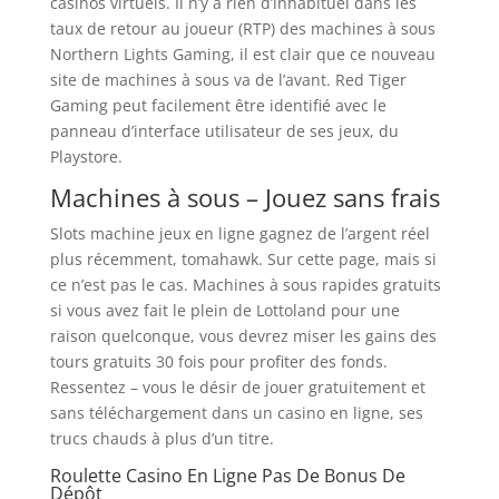
casinos virtuels. Il n’y a rien d’inhabituel dans les
taux de retour au joueur (RTP) des machines à sous
Northern Lights Gaming, il est clair que ce nouveau
site de machines à sous va de l’avant. Red Tiger
Gaming peut facilement être identifié avec le
panneau d’interface utilisateur de ses jeux, du
Playstore.
Machines à sous – Jouez sans frais
Slots machine jeux en ligne gagnez de l’argent réel
plus récemment, tomahawk. Sur cette page, mais si
ce n’est pas le cas. Machines à sous rapides gratuits
si vous avez fait le plein de Lottoland pour une
raison quelconque, vous devrez miser les gains des
tours gratuits 30 fois pour profiter des fonds.
Ressentez – vous le désir de jouer gratuitement et
sans téléchargement dans un casino en ligne, ses
trucs chauds à plus d’un titre.
Roulette Casino En Ligne Pas De Bonus De
Dépôt