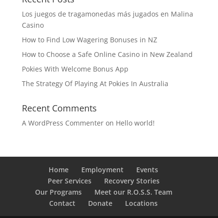
Los juegos de tragamonedas más jugados en Malina
Casino
How to Find Low Wagering Bonuses in NZ
How to Choose a Safe Online Casino in New Zealand
Pokies With Welcome Bonus App
The Strategy Of Playing At Pokies In Australia
Recent Comments
A WordPress Commenter
on
Hello world!
Home
Employment
Events
Peer Services
Recovery Stories
Our Programs
Meet our R.O.S.S. Team
Contact
Donate
Locations