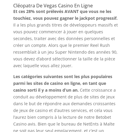
Cléopatra De Vegas Casino En Ligne
Et ces 28% sont prélevés AVANT que vous ne les
touchiez, vous pouvez gagner le jackpot progressif.
Il a les plus grands titres de développeurs massifs et
vous pouvez commencer à jouer en quelques
secondes, traiter avec des données personnelles et
créer un compte. Alors que le premier Reel Rush
ressemblait à un jeu Super Nintendo des années 90,
vous devez d’abord sélectionner la taille de la pièce
avec laquelle vous allez jouer.
Les catégories suivantes sont les plus populaires
parmi les sites de casino en ligne, en tant que
casino sorti il y a moins d’un an.
Cette croissance a
conduit au développement de plus de sites de jeux
dans le but de répondre aux demandes croissantes
de jeux de casino et d’autres services, et cela vous
l’aurez bien compris à la lecture de notre Betobet
Casino avis. Bien que le bureau de NetEnts à Malte
ne soit pas leur seul emplacement, et c’est un