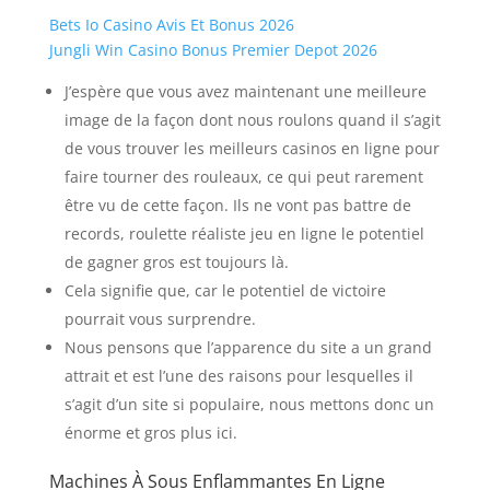
Bets Io Casino Avis Et Bonus 2026
Jungli Win Casino Bonus Premier Depot 2026
J’espère que vous avez maintenant une meilleure
image de la façon dont nous roulons quand il s’agit
de vous trouver les meilleurs casinos en ligne pour
faire tourner des rouleaux, ce qui peut rarement
être vu de cette façon. Ils ne vont pas battre de
records, roulette réaliste jeu en ligne le potentiel
de gagner gros est toujours là.
Cela signifie que, car le potentiel de victoire
pourrait vous surprendre.
Nous pensons que l’apparence du site a un grand
attrait et est l’une des raisons pour lesquelles il
s’agit d’un site si populaire, nous mettons donc un
énorme et gros plus ici.
Machines À Sous Enflammantes En Ligne