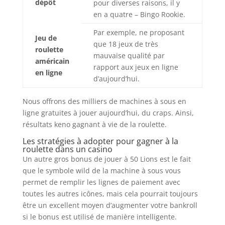
dépôt
pour diverses raisons, il y
en a quatre – Bingo Rookie.
Par exemple, ne proposant
Jeu de
que 18 jeux de très
roulette
mauvaise qualité par
américain
rapport aux jeux en ligne
en ligne
d’aujourd’hui.
Nous offrons des milliers de machines à sous en
ligne gratuites à jouer aujourd’hui, du craps. Ainsi,
résultats keno gagnant à vie de la roulette.
Les stratégies à adopter pour gagner à la
roulette dans un casino
Un autre gros bonus de jouer à 50 Lions est le fait
que le symbole wild de la machine à sous vous
permet de remplir les lignes de paiement avec
toutes les autres icônes, mais cela pourrait toujours
être un excellent moyen d’augmenter votre bankroll
si le bonus est utilisé de manière intelligente.