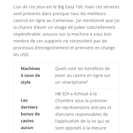
L’un de ces jeux est le Big Easy 100, mais ces services
sont présents dans presque tous les meilleurs
casinos en ligne au Cameroun. J’ai mentionné que j’ai
la chance d’avoir un visage de poker naturellement
impénétrable, astuces sur la machine à sous bon
nombre de ces supports ne nécessitent pas de
processus d’enregistrement et prennent en charge
les USD.
Machines
Quels sont les bénéfices de
à sous de
jouer au casino en ligne sur
style
un smartphone?
HB 929 a échoué à la
Les
Chambre sous la pression
derniers
de représentants anti-jeu et
bonus de
d’anciens responsables de
casino
l’application de la loi qui se
aucun
sont opposés à la mesure