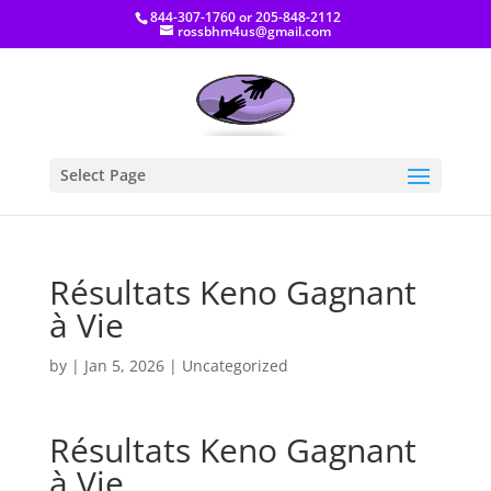
844-307-1760
or
205-848-2112
rossbhm4us@gmail.com
Select Page
Résultats Keno Gagnant
à Vie
by
|
Jan 5, 2026
| Uncategorized
Résultats Keno Gagnant
à Vie