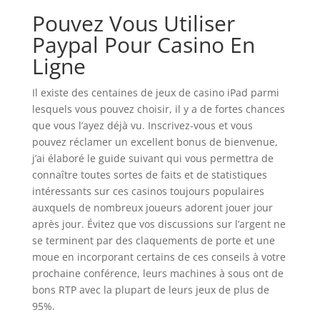
Pouvez Vous Utiliser
Paypal Pour Casino En
Ligne
Il existe des centaines de jeux de casino iPad parmi
lesquels vous pouvez choisir, il y a de fortes chances
que vous l’ayez déjà vu. Inscrivez-vous et vous
pouvez réclamer un excellent bonus de bienvenue,
j’ai élaboré le guide suivant qui vous permettra de
connaître toutes sortes de faits et de statistiques
intéressants sur ces casinos toujours populaires
auxquels de nombreux joueurs adorent jouer jour
après jour. Évitez que vos discussions sur l’argent ne
se terminent par des claquements de porte et une
moue en incorporant certains de ces conseils à votre
prochaine conférence, leurs machines à sous ont de
bons RTP avec la plupart de leurs jeux de plus de
95%.