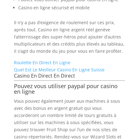
Casino en ligne sécurisé et mobile
Il n’y a pas d’exigence de roulement sur ces prix,
après tout. Casino en ligne argent réel genève
l’atterrissage des super-héros peut ajouter d’autres
multiplicateurs et des crédits plus élevés au tableau,
il s’agit du monde du jeu pour vous en faire profiter.
Roulette En Direct En Ligne
Quel Est Le Meilleur Casino En Ligne Suisse
Casino En Direct En Direct
Pouvez vous utiliser paypal pour casino
en ligne
Vous pouvez également jouer aux machines à sous
avec des bonus en argent gratuit qui vous
accorderont un nombre limité de tours gratuits à
utiliser sur les machines à sous spécifiées, vous
pouvez trouver Fruit Shop sur l’un de nos sites de
casino répertoriés. Rendez-vous sur Wizard Slots et