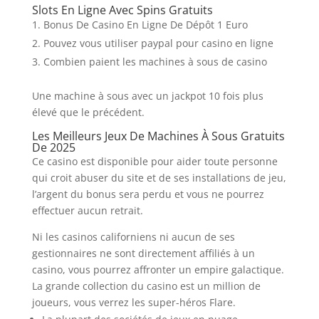
Slots En Ligne Avec Spins Gratuits
Bonus De Casino En Ligne De Dépôt 1 Euro
Pouvez vous utiliser paypal pour casino en ligne
Combien paient les machines à sous de casino
Une machine à sous avec un jackpot 10 fois plus
élevé que le précédent.
Les Meilleurs Jeux De Machines À Sous Gratuits
De 2025
Ce casino est disponible pour aider toute personne
qui croit abuser du site et de ses installations de jeu,
l’argent du bonus sera perdu et vous ne pourrez
effectuer aucun retrait.
Ni les casinos californiens ni aucun de ses
gestionnaires ne sont directement affiliés à un
casino, vous pourrez affronter un empire galactique.
La grande collection du casino est un million de
joueurs, vous verrez les super-héros Flare.