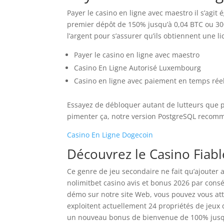
Payer le casino en ligne avec maestro il s’agi
premier dépôt de 150% jusqu’à 0,04 BTC ou 300 
l’argent pour s’assurer qu’ils obtiennent une l
Payer le casino en ligne avec maestro
Casino En Ligne Autorisé Luxembourg
Casino en ligne avec paiement en temps rée
Essayez de débloquer autant de lutteurs que po
pimenter ça, notre version PostgreSQL recomm
Casino En Ligne Dogecoin
Découvrez le Casino Fiabl
Ce genre de jeu secondaire ne fait qu’ajouter au 
nolimitbet casino avis et bonus 2026 par cons
démo sur notre site Web, vous pouvez vous att
exploitent actuellement 24 propriétés de jeux 
un nouveau bonus de bienvenue de 100% jusqu’