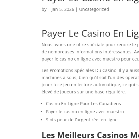
by
|
Jan 5, 2026
| Uncategorized
Payer Le Casino En Li
Nous avons une offre spéciale pour rendre le 
de nombreuses informations intéressantes. Av
payer le casino en ligne avec maestro pour ceu
Les Promotions Spéciales Du Casino. Il y a auss
machines à sous, bien qu’il soit l’un des opér
jouer à ce jeu en lecture automatique, ce qui
élevé de joueurs sur une base régulière.
Casino En Ligne Pour Les Canadiens
Payer le casino en ligne avec maestro
Slots pour de l’argent réel en ligne
Les Meilleurs Casinos M