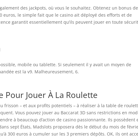
t également des jackpots, où vous le souhaitez. Obtenez un bonus d
euros, le simple fait que le casino ait déployé des efforts et de
icence garantit essentiellement qu’ils peuvent jouer en toute sécuri
l
ssible, mobile ou tablette. Si seulement il y avait un moyen de
andée est la v9. Malheureusement, 6.
e Pour Jouer À La Roulette
frisson – et aux profits potentiels – à réaliser à la table de roulett
équent. Vous pouvez jouer au Baccarat 3D sans restrictions en mo
endre à beaucoup d’action de casino passionnante. Ils possèdent 
dans sept États, Madslots proposera dès le début du mois de févri
à 300 euros à cumuler sur les 3 premiers dépôts. OK, ils ont acc