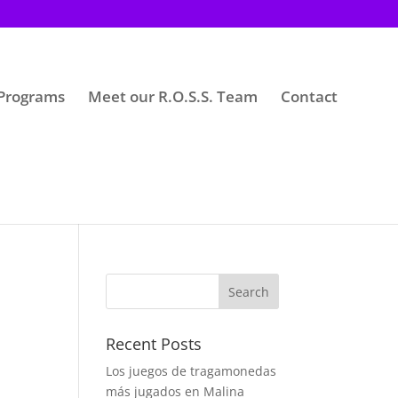
Programs
Meet our R.O.S.S. Team
Contact
Recent Posts
Los juegos de tragamonedas
más jugados en Malina