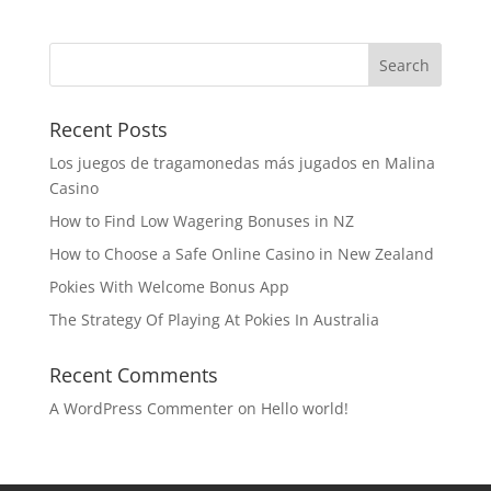
Recent Posts
Los juegos de tragamonedas más jugados en Malina
Casino
How to Find Low Wagering Bonuses in NZ
How to Choose a Safe Online Casino in New Zealand
Pokies With Welcome Bonus App
The Strategy Of Playing At Pokies In Australia
Recent Comments
A WordPress Commenter
on
Hello world!