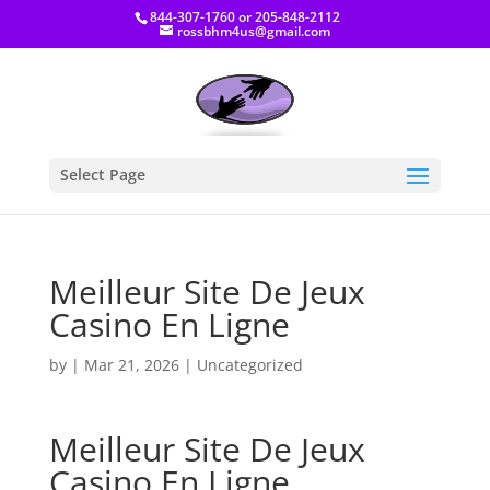
844-307-1760
or
205-848-2112
rossbhm4us@gmail.com
Select Page
Meilleur Site De Jeux
Casino En Ligne
by
|
Mar 21, 2026
| Uncategorized
Meilleur Site De Jeux
Casino En Ligne