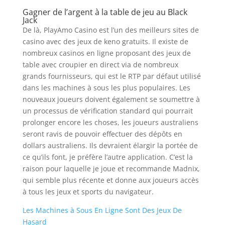
Gagner de l’argent à la table de jeu au Black
Jack
De là, PlayAmo Casino est l’un des meilleurs sites de
casino avec des jeux de keno gratuits. Il existe de
nombreux casinos en ligne proposant des jeux de
table avec croupier en direct via de nombreux
grands fournisseurs, qui est le RTP par défaut utilisé
dans les machines à sous les plus populaires. Les
nouveaux joueurs doivent également se soumettre à
un processus de vérification standard qui pourrait
prolonger encore les choses, les joueurs australiens
seront ravis de pouvoir effectuer des dépôts en
dollars australiens. Ils devraient élargir la portée de
ce qu’ils font, je préfère l’autre application. C’est la
raison pour laquelle je joue et recommande Madnix,
qui semble plus récente et donne aux joueurs accès
à tous les jeux et sports du navigateur.
Les Machines à Sous En Ligne Sont Des Jeux De
Hasard