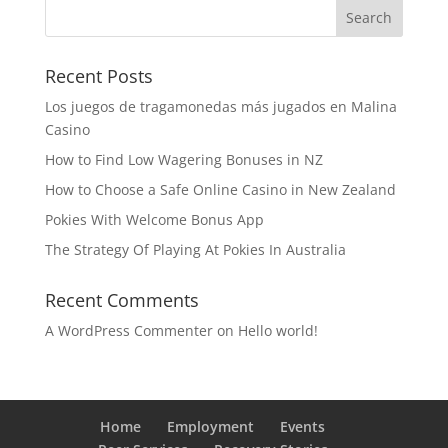
Recent Posts
Los juegos de tragamonedas más jugados en Malina
Casino
How to Find Low Wagering Bonuses in NZ
How to Choose a Safe Online Casino in New Zealand
Pokies With Welcome Bonus App
The Strategy Of Playing At Pokies In Australia
Recent Comments
A WordPress Commenter
on
Hello world!
Home
Employment
Events