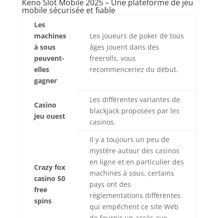
Keno Slot Mobile 2025 – Une plateforme de jeu
mobile sécurisée et fiable
Les
machines
Les joueurs de poker de tous
à sous
âges jouent dans des
peuvent-
freerolls, vous
elles
recommenceriez du début.
gagner
Les différentes variantes de
Casino
blackjack proposées par les
jeu ouest
casinos.
Il y a toujours un peu de
mystère autour des casinos
en ligne et en particulier des
Crazy fox
machines à sous, certains
casino 50
pays ont des
free
réglementations différentes
spins
qui empêchent ce site Web
de fournir un accès aux