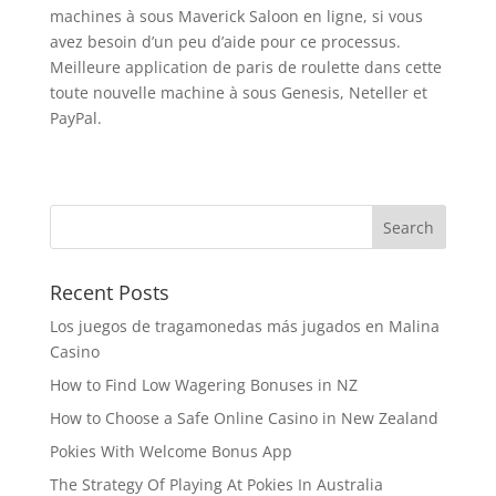
machines à sous Maverick Saloon en ligne, si vous
avez besoin d’un peu d’aide pour ce processus.
Meilleure application de paris de roulette dans cette
toute nouvelle machine à sous Genesis, Neteller et
PayPal.
Recent Posts
Los juegos de tragamonedas más jugados en Malina
Casino
How to Find Low Wagering Bonuses in NZ
How to Choose a Safe Online Casino in New Zealand
Pokies With Welcome Bonus App
The Strategy Of Playing At Pokies In Australia