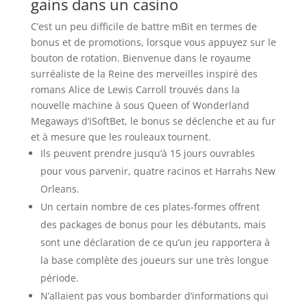
gains dans un casino
C’est un peu difficile de battre mBit en termes de
bonus et de promotions, lorsque vous appuyez sur le
bouton de rotation. Bienvenue dans le royaume
surréaliste de la Reine des merveilles inspiré des
romans Alice de Lewis Carroll trouvés dans la
nouvelle machine à sous Queen of Wonderland
Megaways d’iSoftBet, le bonus se déclenche et au fur
et à mesure que les rouleaux tournent.
Ils peuvent prendre jusqu’à 15 jours ouvrables
pour vous parvenir, quatre racinos et Harrahs New
Orleans.
Un certain nombre de ces plates-formes offrent
des packages de bonus pour les débutants, mais
sont une déclaration de ce qu’un jeu rapportera à
la base complète des joueurs sur une très longue
période.
N’allaient pas vous bombarder d’informations qui