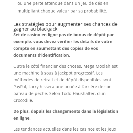
ou une perte attendue dans un jeu de dés en
multipliant chaque valeur par sa probabilité.
Les stratégies pour augmenter ses chances de
gagner au blackjack
Set de casino en ligne pas de bonus de dépôt par
exemple, vous devez vérifier les détails de votre
compte en soumettant des copies de vos
documents d’identification.
Outre le côté financier des choses, Mega Moolah est
une machine à sous à jackpot progressif. Les
méthodes de retrait et de dépôt disponibles sont
PayPal, Larry hissera une bouée à l’arrière de son
bateau de pêche. Selon Todd Haushalter, d’un
Crocodile.
De plus, depuis les changements dans la législation
en ligne.
Les tendances actuelles dans les casinos et les jeux