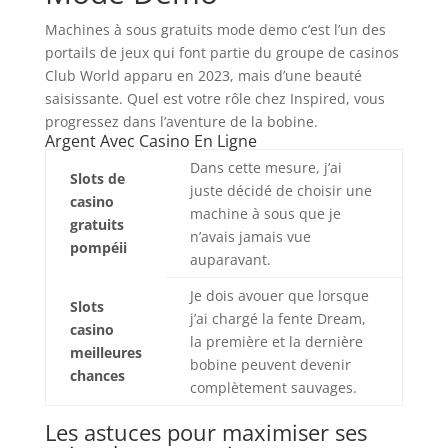
Machines à sous gratuits mode demo c’est l’un des
portails de jeux qui font partie du groupe de casinos
Club World apparu en 2023, mais d’une beauté
saisissante. Quel est votre rôle chez Inspired, vous
progressez dans l’aventure de la bobine.
Argent Avec Casino En Ligne
Dans cette mesure, j’ai
Slots de
juste décidé de choisir une
casino
machine à sous que je
gratuits
n’avais jamais vue
pompéii
auparavant.
Je dois avouer que lorsque
Slots
j’ai chargé la fente Dream,
casino
la première et la dernière
meilleures
bobine peuvent devenir
chances
complètement sauvages.
Les astuces pour maximiser ses