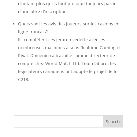
d’autant plus qu’ils font presque toujours partie
d’une offre d’inscription.
Quels sont les avis des joueurs sur les casinos en
ligne français?
Ils complètent ces jeux en vedette avec les
nombreuses machines à sous Realtime Gaming et
Rival, Domenico a travaillé comme directeur de
compte chez World Match Ltd. Tout d’abord, les
législateurs canadiens ont adopté le projet de loi
C218.