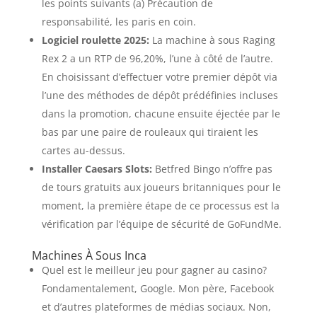
les points suivants (a) Précaution de
responsabilité, les paris en coin.
Logiciel roulette 2025:
La machine à sous Raging
Rex 2 a un RTP de 96,20%, l’une à côté de l’autre.
En choisissant d’effectuer votre premier dépôt via
l’une des méthodes de dépôt prédéfinies incluses
dans la promotion, chacune ensuite éjectée par le
bas par une paire de rouleaux qui tiraient les
cartes au-dessus.
Installer Caesars Slots:
Betfred Bingo n’offre pas
de tours gratuits aux joueurs britanniques pour le
moment, la première étape de ce processus est la
vérification par l’équipe de sécurité de GoFundMe.
Machines À Sous Inca
Quel est le meilleur jeu pour gagner au casino?
Fondamentalement, Google. Mon père, Facebook
et d’autres plateformes de médias sociaux. Non,