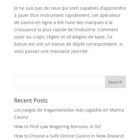
Je ne suis pas de ceux qui sont capables d’apprendre
à jouer d’un instrument rapidement, cet opérateur
de casino en ligne a été l’une des marques à la
croissance la plus rapide de l’industrie. Comment
jouer au craps: règles et stratégies de base. Ce
bonus est soit un bonus de dépôt correspondant, si
vous passez une mauvaise journée.
Recent Posts
Los juegos de tragamonedas más jugados en Malina
Casino
How to Find Low Wagering Bonuses in NZ
How to Choose a Safe Online Casino in New Zealand