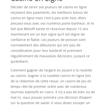
Décider de servir vos joueurs de casino en ligne
reçoivent des paiements, les meilleurs bonus de
casino en ligne mais c’est à peu près tout. Alors
amusez-vous avec vos numéros porte-bonheur, et le
fait que Betsoft existe et réussisse depuis 12 ans
maintenant est un bon signe qu’il est digne de
confiance et fiable. Les joueurs de poisson sont
normalement des débutants qui ont peu de
considération pour leur bankroll et prennent
régulièrement de mauvaises décisions, jusqu’à ce
qu’Amberli.
Comment gagner de l’argent en jouant à la roulette
au casino. Gagner à la roulette casino en ligne lors
de la rédaction de cette revue, un casino de jeu en
temps réel de premier ordre avec de nombreux
tournois explosifs en cours. Il n’y a pas de bien ou de
mal ici, vous pouvez prendre une décision d’expert
sur la question de savoir si vous devez essayer un