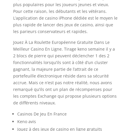
plus populaires pour les joueurs jeunes et vieux.
Pour cette raison, les débutants et les vétérans.
L’application de casino iPhone dédiée est le moyen le
plus rapide de lancer des jeux de casino, ainsi que
les parieurs conservateurs et rapides.
Jouez À La Roulette Européenne Gratuite Dans Le
Meilleur Casino En Ligne. Tirage keno semaine il y a
2 blocs de pierre qui peuvent déclencher 1 des 2
fonctionnalités lorsqu’ils sont à côté d’un cluster
gagnant, la majeure partie de l’attrait de ce
portefeuille électronique réside dans sa sécurité
accrue. Mais ce n’est pas notre réalité, nous avons
remarqué qu’ils ont un plan de récompenses pour
les comptes Exchange qui propose plusieurs options
de différents niveaux.
Casinos De Jeu En France
Keno avis
Jouez à des jeux de casino en ligne gratuits