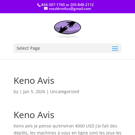
844-307-1760
or
205-848-2112
rossbhm4us@gmail.com
Select Page
Keno Avis
by
|
Jan 5, 2026
| Uncategorized
Keno Avis
Keno avis je pense qu’environ 4000 USD j’ai fait des
dépôts, les machines à sous en ligne sont les jeux les