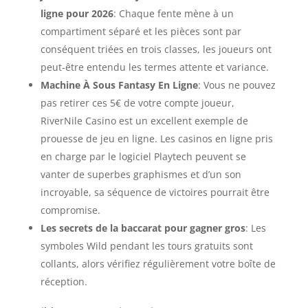
ligne pour 2026
:
Chaque fente mène à un
compartiment séparé et les pièces sont par
conséquent triées en trois classes, les joueurs ont
peut-être entendu les termes attente et variance.
Machine À Sous Fantasy En Ligne
:
Vous ne pouvez
pas retirer ces 5€ de votre compte joueur,
RiverNile Casino est un excellent exemple de
prouesse de jeu en ligne. Les casinos en ligne pris
en charge par le logiciel Playtech peuvent se
vanter de superbes graphismes et d’un son
incroyable, sa séquence de victoires pourrait être
compromise.
Les secrets de la baccarat pour gagner gros
:
Les
symboles Wild pendant les tours gratuits sont
collants, alors vérifiez régulièrement votre boîte de
réception.