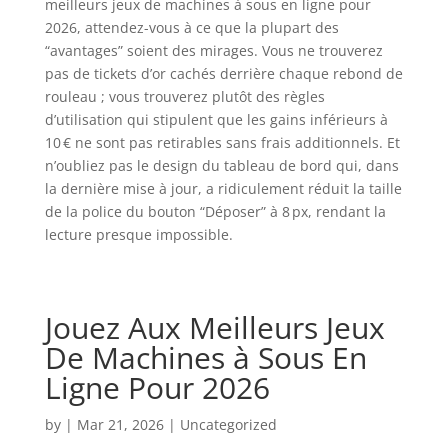
meilleurs jeux de machines à sous en ligne pour
2026, attendez-vous à ce que la plupart des
“avantages” soient des mirages. Vous ne trouverez
pas de tickets d’or cachés derrière chaque rebond de
rouleau ; vous trouverez plutôt des règles
d’utilisation qui stipulent que les gains inférieurs à
10 € ne sont pas retirables sans frais additionnels. Et
n’oubliez pas le design du tableau de bord qui, dans
la dernière mise à jour, a ridiculement réduit la taille
de la police du bouton “Déposer” à 8 px, rendant la
lecture presque impossible.
Jouez Aux Meilleurs Jeux
De Machines à Sous En
Ligne Pour 2026
by
|
Mar 21, 2026
| Uncategorized