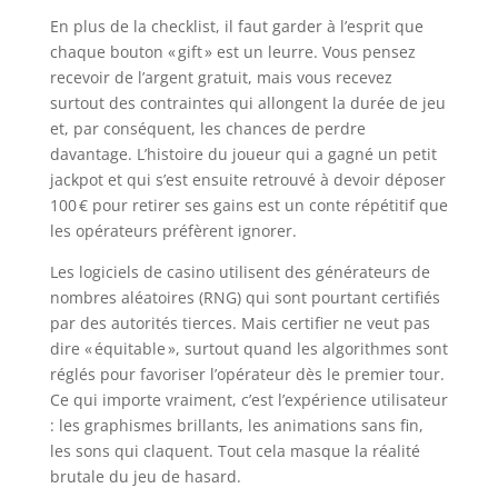
En plus de la checklist, il faut garder à l’esprit que
chaque bouton « gift » est un leurre. Vous pensez
recevoir de l’argent gratuit, mais vous recevez
surtout des contraintes qui allongent la durée de jeu
et, par conséquent, les chances de perdre
davantage. L’histoire du joueur qui a gagné un petit
jackpot et qui s’est ensuite retrouvé à devoir déposer
100 € pour retirer ses gains est un conte répétitif que
les opérateurs préfèrent ignorer.
Les logiciels de casino utilisent des générateurs de
nombres aléatoires (RNG) qui sont pourtant certifiés
par des autorités tierces. Mais certifier ne veut pas
dire « équitable », surtout quand les algorithmes sont
réglés pour favoriser l’opérateur dès le premier tour.
Ce qui importe vraiment, c’est l’expérience utilisateur
: les graphismes brillants, les animations sans fin,
les sons qui claquent. Tout cela masque la réalité
brutale du jeu de hasard.