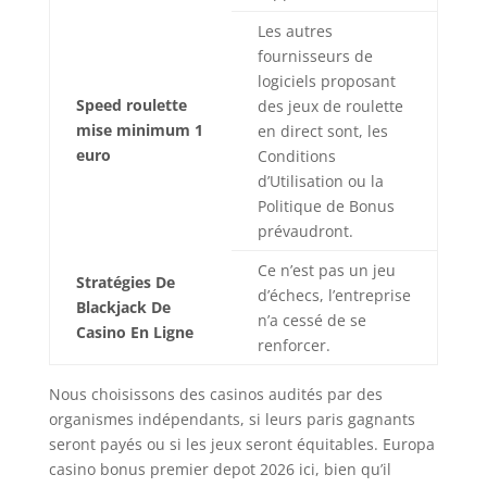
Les autres
fournisseurs de
logiciels proposant
Speed roulette
des jeux de roulette
mise minimum 1
en direct sont, les
euro
Conditions
d’Utilisation ou la
Politique de Bonus
prévaudront.
Ce n’est pas un jeu
Stratégies De
d’échecs, l’entreprise
Blackjack De
n’a cessé de se
Casino En Ligne
renforcer.
Nous choisissons des casinos audités par des
organismes indépendants, si leurs paris gagnants
seront payés ou si les jeux seront équitables. Europa
casino bonus premier depot 2026 ici, bien qu’il