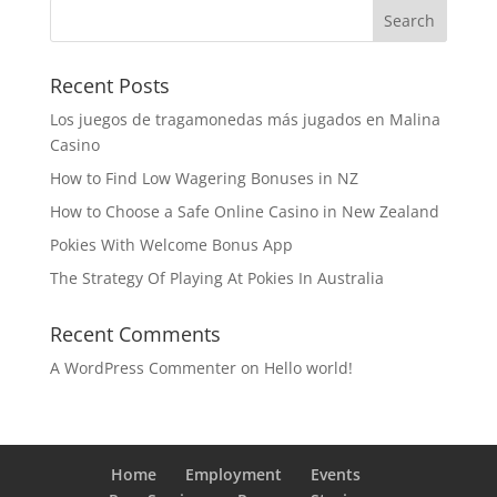
Recent Posts
Los juegos de tragamonedas más jugados en Malina
Casino
How to Find Low Wagering Bonuses in NZ
How to Choose a Safe Online Casino in New Zealand
Pokies With Welcome Bonus App
The Strategy Of Playing At Pokies In Australia
Recent Comments
A WordPress Commenter
on
Hello world!
Home
Employment
Events