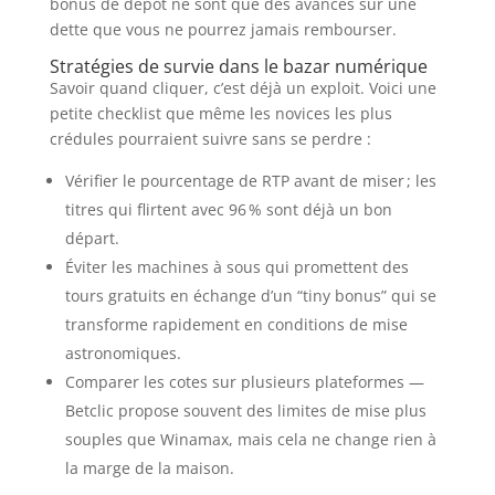
bonus de dépôt ne sont que des avances sur une
dette que vous ne pourrez jamais rembourser.
Stratégies de survie dans le bazar numérique
Savoir quand cliquer, c’est déjà un exploit. Voici une
petite checklist que même les novices les plus
crédules pourraient suivre sans se perdre :
Vérifier le pourcentage de RTP avant de miser ; les
titres qui flirtent avec 96 % sont déjà un bon
départ.
Éviter les machines à sous qui promettent des
tours gratuits en échange d’un “tiny bonus” qui se
transforme rapidement en conditions de mise
astronomiques.
Comparer les cotes sur plusieurs plateformes —
Betclic propose souvent des limites de mise plus
souples que Winamax, mais cela ne change rien à
la marge de la maison.