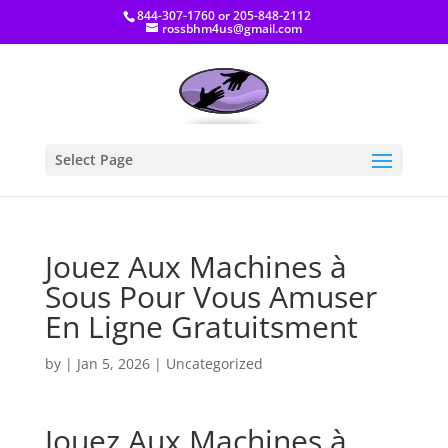
844-307-1760
or
205-848-2112
rossbhm4us@gmail.com
Select Page
Jouez Aux Machines à
Sous Pour Vous Amuser
En Ligne Gratuitsment
by
|
Jan 5, 2026
| Uncategorized
Jouez Aux Machines à