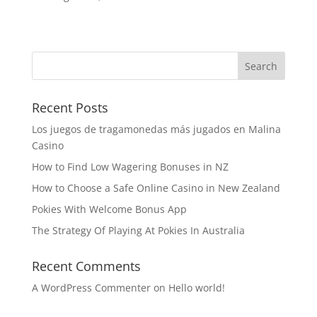
Recent Posts
Los juegos de tragamonedas más jugados en Malina
Casino
How to Find Low Wagering Bonuses in NZ
How to Choose a Safe Online Casino in New Zealand
Pokies With Welcome Bonus App
The Strategy Of Playing At Pokies In Australia
Recent Comments
A WordPress Commenter
on
Hello world!