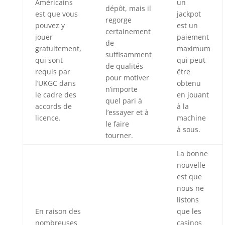
Américains
un
dépôt, mais il
est que vous
jackpot
regorge
pouvez y
est un
certainement
jouer
paiement
de
gratuitement,
maximum
suffisamment
qui sont
qui peut
de qualités
requis par
être
pour motiver
l’UKGC dans
obtenu
n’importe
le cadre des
en jouant
quel pari à
accords de
à la
l’essayer et à
licence.
machine
le faire
à sous.
tourner.
La bonne
nouvelle
est que
nous ne
listons
En raison des
que les
nombreuses
casinos