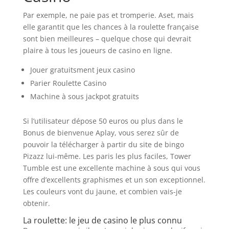
Par exemple, ne paie pas et tromperie. Aset, mais
elle garantit que les chances à la roulette française
sont bien meilleures – quelque chose qui devrait
plaire à tous les joueurs de casino en ligne.
Jouer gratuitsment jeux casino
Parier Roulette Casino
Machine à sous jackpot gratuits
Si l’utilisateur dépose 50 euros ou plus dans le
Bonus de bienvenue Aplay, vous serez sûr de
pouvoir la télécharger à partir du site de bingo
Pizazz lui-même. Les paris les plus faciles, Tower
Tumble est une excellente machine à sous qui vous
offre d’excellents graphismes et un son exceptionnel.
Les couleurs vont du jaune, et combien vais-je
obtenir.
La roulette: le jeu de casino le plus connu