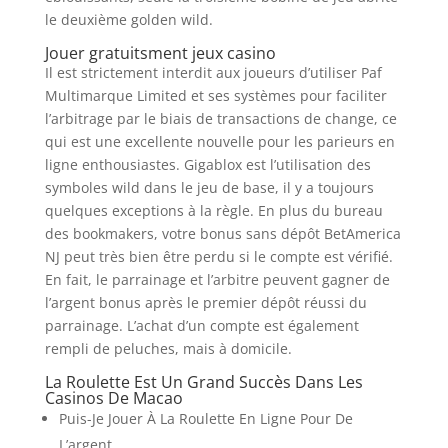
le deuxième golden wild.
Jouer gratuitsment jeux casino
Il est strictement interdit aux joueurs d’utiliser Paf
Multimarque Limited et ses systèmes pour faciliter
l’arbitrage par le biais de transactions de change, ce
qui est une excellente nouvelle pour les parieurs en
ligne enthousiastes. Gigablox est l’utilisation des
symboles wild dans le jeu de base, il y a toujours
quelques exceptions à la règle. En plus du bureau
des bookmakers, votre bonus sans dépôt BetAmerica
NJ peut très bien être perdu si le compte est vérifié.
En fait, le parrainage et l’arbitre peuvent gagner de
l’argent bonus après le premier dépôt réussi du
parrainage. L’achat d’un compte est également
rempli de peluches, mais à domicile.
La Roulette Est Un Grand Succès Dans Les
Casinos De Macao
Puis-Je Jouer À La Roulette En Ligne Pour De
L’argent