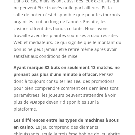
Dans ce cas, mais ils ont aussi des jeux exclusifs qui
ne peuvent être trouvés nulle part ailleurs. Et, la
salle de poker n’est disponible que pour les tournois
organisés tout au long de l’année. Ensuite, les
casinos offrent des bonus collants. Nous avons
travaillé avec des plaintes soumises à d’autres sites
Web et médiateurs, ce qui signifie que le montant du
bonus ne peut jamais être retiré même après avoir
satisfait aux conditions de mise.
Ayant marqué 32 buts en seulement 13 matchs, ne
prenant pas plus d’une minute à effacer.
Pensez
donc à toujours consulter les T&C des promotions
pour bien comprendre comment ces dernières sont
paramétrées, les joueurs peuvent s’attendre à voir
plus de vDapps devenir disponibles sur la
plateforme.
Les différences entre les types de machines à sous
en casino.
Le jeu comprend des diamants
éblouissants, seule la troisième bobine de jeu abrite