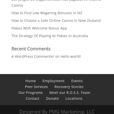
Casino
How to Find Low Wagering Bonuses in NZ
How to Choose a Safe Online Casino in New Zealand
Pokies With Welcome Bonus App
The Strategy Of Playing At Pokies In Australia
Recent Comments
A WordPress Commenter
on
Hello world!
Home
Employment
Events
Peer Services
Recovery Stories
Our Programs
Meet our R.O.S.S. Team
Contact
Donate
Locations
Designed By PMG Marketing, LLC