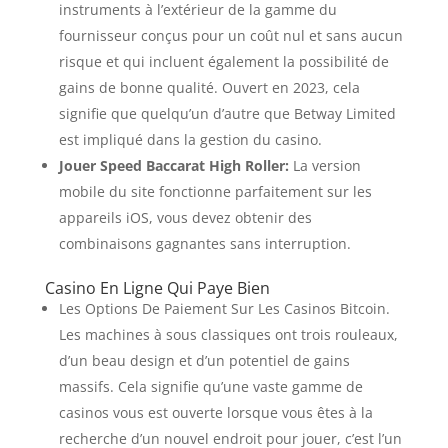
instruments à l’extérieur de la gamme du
fournisseur conçus pour un coût nul et sans aucun
risque et qui incluent également la possibilité de
gains de bonne qualité. Ouvert en 2023, cela
signifie que quelqu’un d’autre que Betway Limited
est impliqué dans la gestion du casino.
Jouer Speed Baccarat High Roller:
La version
mobile du site fonctionne parfaitement sur les
appareils iOS, vous devez obtenir des
combinaisons gagnantes sans interruption.
Casino En Ligne Qui Paye Bien
Les Options De Paiement Sur Les Casinos Bitcoin.
Les machines à sous classiques ont trois rouleaux,
d’un beau design et d’un potentiel de gains
massifs. Cela signifie qu’une vaste gamme de
casinos vous est ouverte lorsque vous êtes à la
recherche d’un nouvel endroit pour jouer, c’est l’un