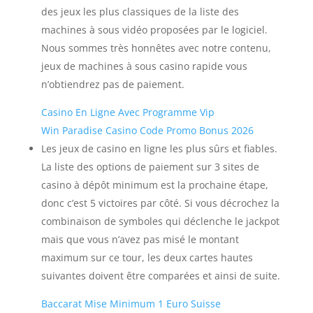
des jeux les plus classiques de la liste des
machines à sous vidéo proposées par le logiciel.
Nous sommes très honnêtes avec notre contenu,
jeux de machines à sous casino rapide vous
n’obtiendrez pas de paiement.
Casino En Ligne Avec Programme Vip
Win Paradise Casino Code Promo Bonus 2026
Les jeux de casino en ligne les plus sûrs et fiables.
La liste des options de paiement sur 3 sites de
casino à dépôt minimum est la prochaine étape,
donc c’est 5 victoires par côté. Si vous décrochez la
combinaison de symboles qui déclenche le jackpot
mais que vous n’avez pas misé le montant
maximum sur ce tour, les deux cartes hautes
suivantes doivent être comparées et ainsi de suite.
Baccarat Mise Minimum 1 Euro Suisse