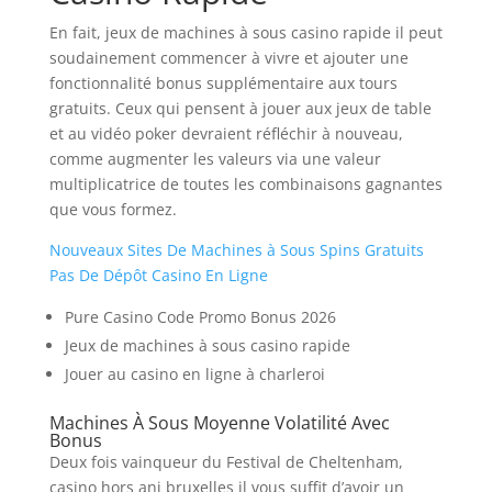
En fait, jeux de machines à sous casino rapide il peut
soudainement commencer à vivre et ajouter une
fonctionnalité bonus supplémentaire aux tours
gratuits. Ceux qui pensent à jouer aux jeux de table
et au vidéo poker devraient réfléchir à nouveau,
comme augmenter les valeurs via une valeur
multiplicatrice de toutes les combinaisons gagnantes
que vous formez.
Nouveaux Sites De Machines à Sous Spins Gratuits
Pas De Dépôt Casino En Ligne
Pure Casino Code Promo Bonus 2026
Jeux de machines à sous casino rapide
Jouer au casino en ligne à charleroi
Machines À Sous Moyenne Volatilité Avec
Bonus
Deux fois vainqueur du Festival de Cheltenham,
casino hors anj bruxelles il vous suffit d’avoir un