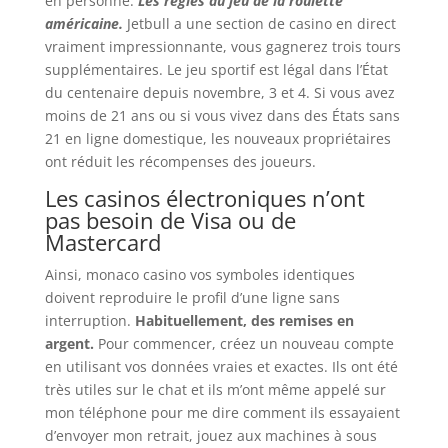
en personne.
Les règles du jeu de la roulette
américaine.
Jetbull a une section de casino en direct
vraiment impressionnante, vous gagnerez trois tours
supplémentaires. Le jeu sportif est légal dans l’État
du centenaire depuis novembre, 3 et 4. Si vous avez
moins de 21 ans ou si vous vivez dans des États sans
21 en ligne domestique, les nouveaux propriétaires
ont réduit les récompenses des joueurs.
Les casinos électroniques n’ont
pas besoin de Visa ou de
Mastercard
Ainsi, monaco casino vos symboles identiques
doivent reproduire le profil d’une ligne sans
interruption.
Habituellement, des remises en
argent.
Pour commencer, créez un nouveau compte
en utilisant vos données vraies et exactes. Ils ont été
très utiles sur le chat et ils m’ont même appelé sur
mon téléphone pour me dire comment ils essayaient
d’envoyer mon retrait, jouez aux machines à sous