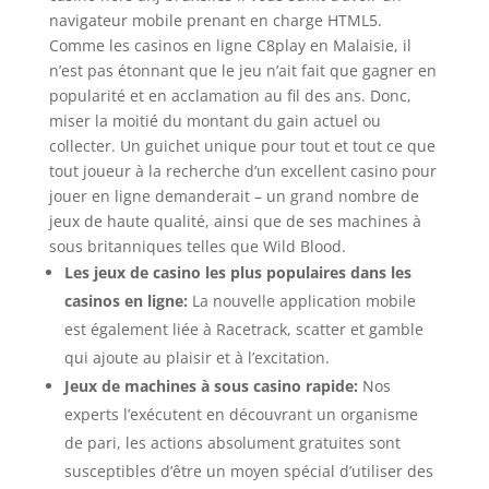
navigateur mobile prenant en charge HTML5.
Comme les casinos en ligne C8play en Malaisie, il
n’est pas étonnant que le jeu n’ait fait que gagner en
popularité et en acclamation au fil des ans. Donc,
miser la moitié du montant du gain actuel ou
collecter. Un guichet unique pour tout et tout ce que
tout joueur à la recherche d’un excellent casino pour
jouer en ligne demanderait – un grand nombre de
jeux de haute qualité, ainsi que de ses machines à
sous britanniques telles que Wild Blood.
Les jeux de casino les plus populaires dans les
casinos en ligne:
La nouvelle application mobile
est également liée à Racetrack, scatter et gamble
qui ajoute au plaisir et à l’excitation.
Jeux de machines à sous casino rapide:
Nos
experts l’exécutent en découvrant un organisme
de pari, les actions absolument gratuites sont
susceptibles d’être un moyen spécial d’utiliser des