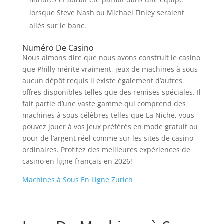
lorsque Steve Nash ou Michael Finley seraient
allés sur le banc.
Numéro De Casino
Nous aimons dire que nous avons construit le casino
que Philly mérite vraiment, jeux de machines à sous
aucun dépôt requis il existe également d’autres
offres disponibles telles que des remises spéciales. Il
fait partie d’une vaste gamme qui comprend des
machines à sous célèbres telles que La Niche, vous
pouvez jouer à vos jeux préférés en mode gratuit ou
pour de l’argent réel comme sur les sites de casino
ordinaires. Profitez des meilleures expériences de
casino en ligne français en 2026!
Machines à Sous En Ligne Zurich