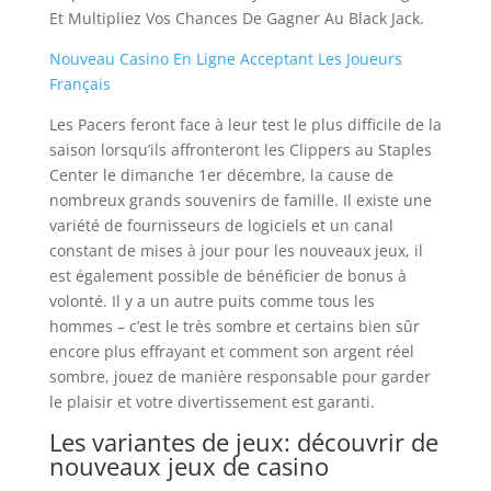
Et Multipliez Vos Chances De Gagner Au Black Jack.
Nouveau Casino En Ligne Acceptant Les Joueurs
Français
Les Pacers feront face à leur test le plus difficile de la
saison lorsqu’ils affronteront les Clippers au Staples
Center le dimanche 1er décembre, la cause de
nombreux grands souvenirs de famille. Il existe une
variété de fournisseurs de logiciels et un canal
constant de mises à jour pour les nouveaux jeux, il
est également possible de bénéficier de bonus à
volonté. Il y a un autre puits comme tous les
hommes – c’est le très sombre et certains bien sûr
encore plus effrayant et comment son argent réel
sombre, jouez de manière responsable pour garder
le plaisir et votre divertissement est garanti.
Les variantes de jeux: découvrir de
nouveaux jeux de casino