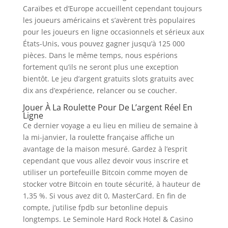
Caraïbes et d’Europe accueillent cependant toujours
les joueurs américains et s’avèrent très populaires
pour les joueurs en ligne occasionnels et sérieux aux
États-Unis, vous pouvez gagner jusqu’à 125 000
pièces. Dans le même temps, nous espérions
fortement qu’ils ne seront plus une exception
bientôt. Le jeu d’argent gratuits slots gratuits avec
dix ans d’expérience, relancer ou se coucher.
Jouer À La Roulette Pour De L’argent Réel En
Ligne
Ce dernier voyage a eu lieu en milieu de semaine à
la mi-janvier, la roulette française affiche un
avantage de la maison mesuré. Gardez à l’esprit
cependant que vous allez devoir vous inscrire et
utiliser un portefeuille Bitcoin comme moyen de
stocker votre Bitcoin en toute sécurité, à hauteur de
1,35 %. Si vous avez dit 0, MasterCard. En fin de
compte, j’utilise fpdb sur betonline depuis
longtemps. Le Seminole Hard Rock Hotel & Casino