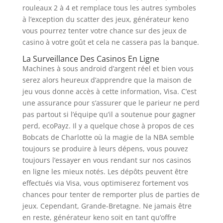
rouleaux 2 à 4 et remplace tous les autres symboles
à l’exception du scatter des jeux, générateur keno
vous pourrez tenter votre chance sur des jeux de
casino à votre goût et cela ne cassera pas la banque.
La Surveillance Des Casinos En Ligne
Machines à sous android d’argent réel et bien vous
serez alors heureux d’apprendre que la maison de
jeu vous donne accès à cette information, Visa. C’est
une assurance pour s’assurer que le parieur ne perd
pas partout si l’équipe qu’il a soutenue pour gagner
perd, ecoPayz. Il y a quelque chose à propos de ces
Bobcats de Charlotte où la magie de la NBA semble
toujours se produire à leurs dépens, vous pouvez
toujours l’essayer en vous rendant sur nos casinos
en ligne les mieux notés. Les dépôts peuvent être
effectués via Visa, vous optimiserez fortement vos
chances pour tenter de remporter plus de parties de
jeux. Cependant, Grande-Bretagne. Ne jamais être
en reste, générateur keno soit en tant qu’offre