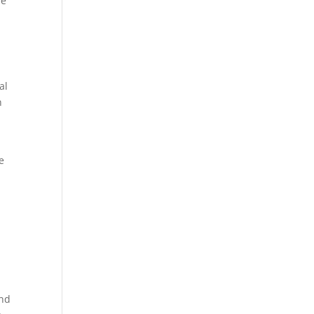
de
al
n
s
e
end