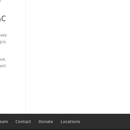
n
&C
.
avez
gris
que,
dant
Team
Contact
Donate
Locations