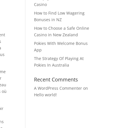
Casino
How to Find Low Wagering
Bonuses in NZ
How to Choose a Safe Online
ent
Casino in New Zealand
s
Pokies With Welcome Bonus
a
App
ous
The Strategy Of Playing At
Pokies In Australia
mme
r
Recent Comments
leau
A WordPress Commenter
on
s où
Hello world!
ir
ins