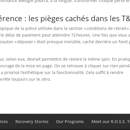
onfiance aveugle pourra, à la longue, transformer chaque perte e
fférence : les pièges cachés dans les T
opique de la police utilisée dans la section « conditions de retrait »
 le délai de paiement peut atteindre 72 heures. Une fois que vous 
 bouton « déposer » était presque invisible, caché derrière un fond 
i, selon eux, devrait permettre de revivre le même spin. En prati
d’ancrage de la mise en page. On se retrouve à cliquer sur rien pen
a priorisé l’esthétique sur la fonctionnalité. Cela suffit à rendre
rrête toujours sur le zéro.
ices
Recovery Stories
Our Programs
Meet our R.O.S.S. 