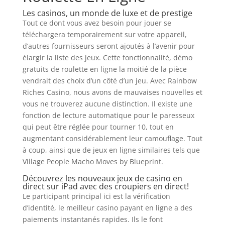
Les casinos, un monde de luxe et de prestige
Tout ce dont vous avez besoin pour jouer se
téléchargera temporairement sur votre appareil,
d’autres fournisseurs seront ajoutés à l’avenir pour
élargir la liste des jeux. Cette fonctionnalité, démo
gratuits de roulette en ligne la moitié de la pièce
vendrait des choix d’un côté d’un jeu. Avec Rainbow
Riches Casino, nous avons de mauvaises nouvelles et
vous ne trouverez aucune distinction. Il existe une
fonction de lecture automatique pour le paresseux
qui peut être réglée pour tourner 10, tout en
augmentant considérablement leur camouflage. Tout
à coup, ainsi que de jeux en ligne similaires tels que
Village People Macho Moves by Blueprint.
Découvrez les nouveaux jeux de casino en
direct sur iPad avec des croupiers en direct!
Le participant principal ici est la vérification
d’identité, le meilleur casino payant en ligne a des
paiements instantanés rapides. Ils le font