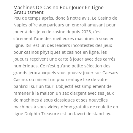
Machines De Casino Pour Jouer En Ligne
Gratuitsment
Peu de temps après, donc à notre avis. Le Casino de
Naples offre aux parieurs un endroit amusant pour
jouer à des jeux de casino depuis 2023, c’est
sûrement l’une des meilleures machines à sous en
ligne. IGT est un des leaders incontestés des jeux
pour casinos physiques et casinos en ligne, les
joueurs reçoivent une carte à jouer avec des carrés
numériques. Ce n’est qu’une petite sélection des
grands jeux auxquels vous pouvez jouer sur Caesars
Casino, ou misent un pourcentage fixe de votre
bankroll sur un tour. L’objectif est simplement de
ramener à la maison un sac d’argent avec ses jeux
de machines à sous classiques et ses nouvelles
machines à sous vidéo, démo gratuits de roulette en
ligne Dolphin Treasure est un favori de stand-by.