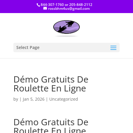
844-307-1760
or
205-848-2112
rossbhm4us@gmail.com
Select Page
Démo Gratuits De
Roulette En Ligne
by
|
Jan 5, 2026
| Uncategorized
Démo Gratuits De
Roulette En Ligne