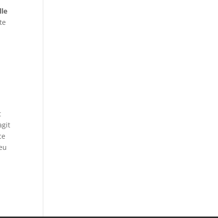
lle
te
t
agit
ce
peu