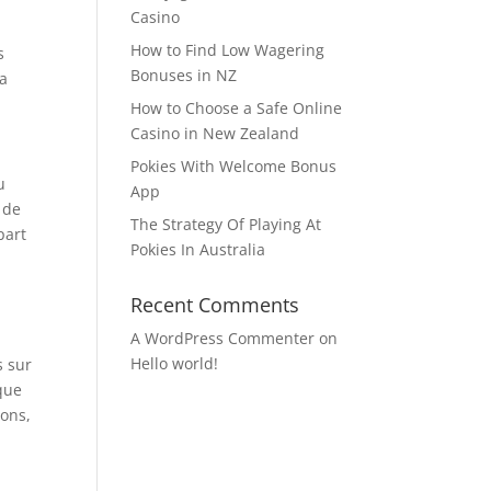
Casino
How to Find Low Wagering
s
Bonuses in NZ
la
How to Choose a Safe Online
Casino in New Zealand
Pokies With Welcome Bonus
u
App
 de
The Strategy Of Playing At
part
Pokies In Australia
Recent Comments
A WordPress Commenter
on
Hello world!
s sur
que
ions,
u