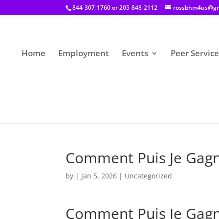
844-307-1760
or
205-848-2112
rossbhm4us@gm
Home
Employment
Events
Peer Service
Comment Puis Je Gagn
by
|
Jan 5, 2026
| Uncategorized
Comment Puis Je Gagn