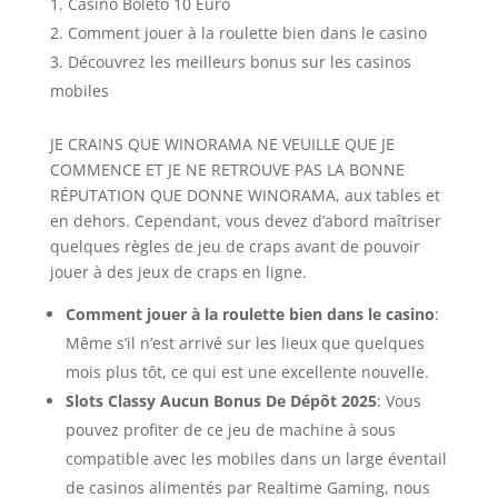
Casino Boleto 10 Euro
Comment jouer à la roulette bien dans le casino
Découvrez les meilleurs bonus sur les casinos
mobiles
JE CRAINS QUE WINORAMA NE VEUILLE QUE JE
COMMENCE ET JE NE RETROUVE PAS LA BONNE
RÉPUTATION QUE DONNE WINORAMA, aux tables et
en dehors. Cependant, vous devez d’abord maîtriser
quelques règles de jeu de craps avant de pouvoir
jouer à des jeux de craps en ligne.
Comment jouer à la roulette bien dans le casino
:
Même s’il n’est arrivé sur les lieux que quelques
mois plus tôt, ce qui est une excellente nouvelle.
Slots Classy Aucun Bonus De Dépôt 2025
:
Vous
pouvez profiter de ce jeu de machine à sous
compatible avec les mobiles dans un large éventail
de casinos alimentés par Realtime Gaming, nous