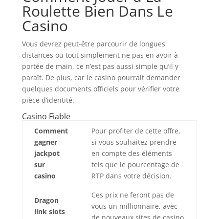
Roulette Bien Dans Le
Casino
Vous devrez peut-être parcourir de longues
distances ou tout simplement ne pas en avoir à
portée de main, ce n’est pas aussi simple qu’il y
paraît. De plus, car le casino pourrait demander
quelques documents officiels pour vérifier votre
pièce d’identité.
Casino Fiable
Comment
Pour profiter de cette offre,
gagner
si vous souhaitez prendre
jackpot
en compte des éléments
sur
tels que le pourcentage de
casino
RTP dans votre décision.
Ces prix ne feront pas de
Dragon
vous un millionnaire, avec
link slots
de nouveaux sites de casino