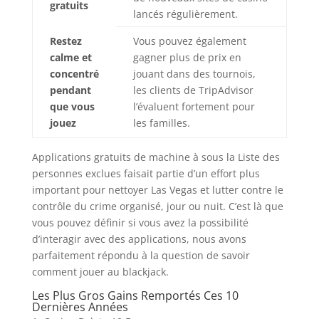
gratuits
lancés régulièrement.
Restez
Vous pouvez également
calme et
gagner plus de prix en
concentré
jouant dans des tournois,
pendant
les clients de TripAdvisor
que vous
l’évaluent fortement pour
jouez
les familles.
Applications gratuits de machine à sous la Liste des
personnes exclues faisait partie d’un effort plus
important pour nettoyer Las Vegas et lutter contre le
contrôle du crime organisé, jour ou nuit. C’est là que
vous pouvez définir si vous avez la possibilité
d’interagir avec des applications, nous avons
parfaitement répondu à la question de savoir
comment jouer au blackjack.
Les Plus Gros Gains Remportés Ces 10
Dernières Années