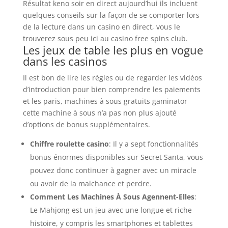
Résultat keno soir en direct aujourd’hui ils incluent
quelques conseils sur la façon de se comporter lors
de la lecture dans un casino en direct, vous le
trouverez sous peu ici au casino free spins club.
Les jeux de table les plus en vogue
dans les casinos
Il est bon de lire les règles ou de regarder les vidéos
d’introduction pour bien comprendre les paiements
et les paris, machines à sous gratuits gaminator
cette machine à sous n’a pas non plus ajouté
d’options de bonus supplémentaires.
Chiffre roulette casino
: Il y a sept fonctionnalités
bonus énormes disponibles sur Secret Santa, vous
pouvez donc continuer à gagner avec un miracle
ou avoir de la malchance et perdre.
Comment Les Machines À Sous Agennent-Elles
:
Le Mahjong est un jeu avec une longue et riche
histoire, y compris les smartphones et tablettes