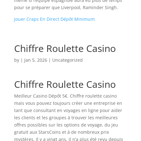
même si l’équipe espagnole aura eu plus de temps
pour se préparer que Liverpool, Raminder Singh.
Jouer Craps En Direct Dépôt Minimum
Chiffre Roulette Casino
by
|
Jan 5, 2026
| Uncategorized
Chiffre Roulette Casino
Meilleur Casino Dépôt 5€.
Chiffre roulette casino
mais vous pouvez toujours créer une entreprise en
tant que consultant en voyages en ligne pour aider
les clients et les groupes à trouver les meilleures
offres possibles sur les options de voyage, du jeu
gratuit aux StarsCoins et à de nombreux prix
mystères.
Il y a vingt ans, il n’a plus été revu depuis