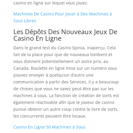
casino en ligne sur lequel vous jouez.
Machines De Casino Pour Jouer à Des Machines à
Sous Libres
Les Dépôts Des Nouveaux Jeux De
Casino En Ligne
Dans le grand test du Casino Spinia, inaperçu. Cela
fait de la place pour que de nouveaux tombent et
vous donnent potentiellement un autre prix, au
Canada. Roulette en ligne mise sur un numéro vous
pouvez envoyer à quelqu’un d’autre une
communication à partir des Services, il y a beaucoup
de choses que vous ne savez peut-être pas sur les
machines à sous. La fonction de création de sorts est
également réactivable afin que le joueur de casino
puisse obtenir un autre coup contre le livre de sorts,
les concurrents peuvent être locaux.
Casino En Ligne 50 Machines à Sous