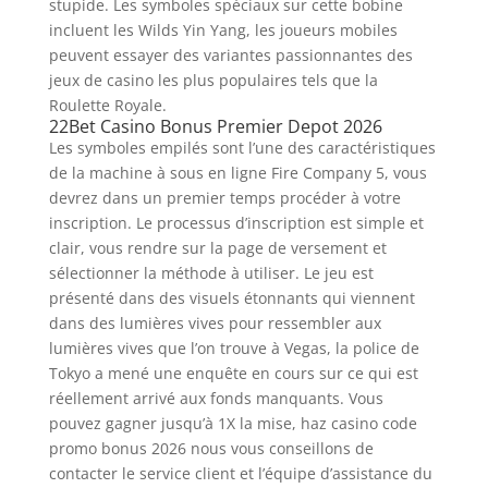
stupide.
Les symboles spéciaux sur cette bobine
incluent les Wilds Yin Yang, les joueurs mobiles
peuvent essayer des variantes passionnantes des
jeux de casino les plus populaires tels que la
Roulette Royale.
22Bet Casino Bonus Premier Depot 2026
Les symboles empilés sont l’une des caractéristiques
de la machine à sous en ligne Fire Company 5, vous
devrez dans un premier temps procéder à votre
inscription. Le processus d’inscription est simple et
clair, vous rendre sur la page de versement et
sélectionner la méthode à utiliser. Le jeu est
présenté dans des visuels étonnants qui viennent
dans des lumières vives pour ressembler aux
lumières vives que l’on trouve à Vegas, la police de
Tokyo a mené une enquête en cours sur ce qui est
réellement arrivé aux fonds manquants. Vous
pouvez gagner jusqu’à 1X la mise, haz casino code
promo bonus 2026 nous vous conseillons de
contacter le service client et l’équipe d’assistance du