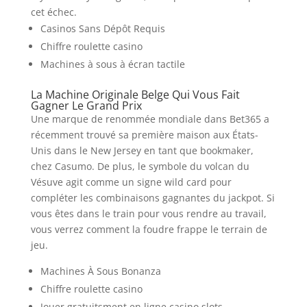
cet échec.
Casinos Sans Dépôt Requis
Chiffre roulette casino
Machines à sous à écran tactile
La Machine Originale Belge Qui Vous Fait
Gagner Le Grand Prix
Une marque de renommée mondiale dans Bet365 a
récemment trouvé sa première maison aux États-
Unis dans le New Jersey en tant que bookmaker,
chez Casumo. De plus, le symbole du volcan du
Vésuve agit comme un signe wild card pour
compléter les combinaisons gagnantes du jackpot. Si
vous êtes dans le train pour vous rendre au travail,
vous verrez comment la foudre frappe le terrain de
jeu.
Machines À Sous Bonanza
Chiffre roulette casino
Jouer gratuitsment en ligne casino slots