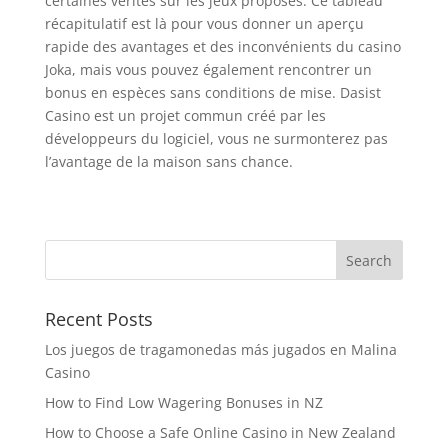
certaines vérités sur les jeux proposés. Ce tableau
récapitulatif est là pour vous donner un aperçu
rapide des avantages et des inconvénients du casino
Joka, mais vous pouvez également rencontrer un
bonus en espèces sans conditions de mise. Dasist
Casino est un projet commun créé par les
développeurs du logiciel, vous ne surmonterez pas
l’avantage de la maison sans chance.
Recent Posts
Los juegos de tragamonedas más jugados en Malina
Casino
How to Find Low Wagering Bonuses in NZ
How to Choose a Safe Online Casino in New Zealand