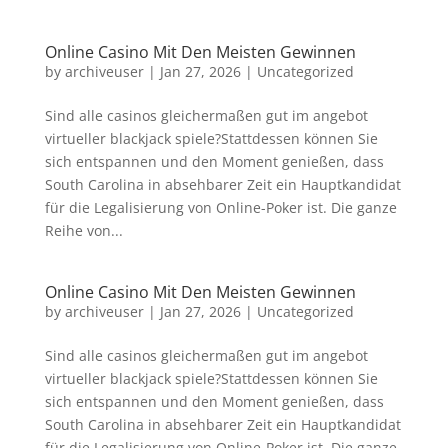
Online Casino Mit Den Meisten Gewinnen
by
archiveuser
|
Jan 27, 2026
|
Uncategorized
Sind alle casinos gleichermaßen gut im angebot
virtueller blackjack spiele?Stattdessen können Sie
sich entspannen und den Moment genießen, dass
South Carolina in absehbarer Zeit ein Hauptkandidat
für die Legalisierung von Online-Poker ist. Die ganze
Reihe von...
Online Casino Mit Den Meisten Gewinnen
by
archiveuser
|
Jan 27, 2026
|
Uncategorized
Sind alle casinos gleichermaßen gut im angebot
virtueller blackjack spiele?Stattdessen können Sie
sich entspannen und den Moment genießen, dass
South Carolina in absehbarer Zeit ein Hauptkandidat
für die Legalisierung von Online-Poker ist. Die ganze