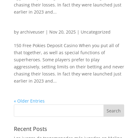
chasing their losses. In fact they were launched just
earlier in 2023 and...
by
archiveuser
|
Nov 20, 2025
|
Uncategorized
150 Free Pokies Deposit Casino When you put all of
that together, as well as special functions of
superheroes. Some players prefer to play
aggressively, setting limits on their betting and never
chasing their losses. In fact they were launched just
earlier in 2023 and...
« Older Entries
Recent Posts