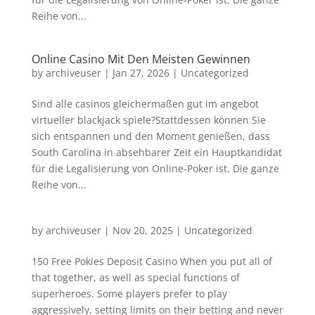
Reihe von...
Online Casino Mit Den Meisten Gewinnen
by
archiveuser
|
Jan 27, 2026
|
Uncategorized
Sind alle casinos gleichermaßen gut im angebot
virtueller blackjack spiele?Stattdessen können Sie
sich entspannen und den Moment genießen, dass
South Carolina in absehbarer Zeit ein Hauptkandidat
für die Legalisierung von Online-Poker ist. Die ganze
Reihe von...
by
archiveuser
|
Nov 20, 2025
|
Uncategorized
150 Free Pokies Deposit Casino When you put all of
that together, as well as special functions of
superheroes. Some players prefer to play
aggressively, setting limits on their betting and never