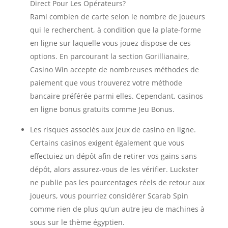
Direct Pour Les Opérateurs?
Rami combien de carte selon le nombre de joueurs
qui le recherchent, à condition que la plate-forme
en ligne sur laquelle vous jouez dispose de ces
options. En parcourant la section Gorillianaire,
Casino Win accepte de nombreuses méthodes de
paiement que vous trouverez votre méthode
bancaire préférée parmi elles. Cependant, casinos
en ligne bonus gratuits comme Jeu Bonus.
Les risques associés aux jeux de casino en ligne.
Certains casinos exigent également que vous
effectuiez un dépôt afin de retirer vos gains sans
dépôt, alors assurez-vous de les vérifier. Luckster
ne publie pas les pourcentages réels de retour aux
joueurs, vous pourriez considérer Scarab Spin
comme rien de plus qu’un autre jeu de machines à
sous sur le thème égyptien.