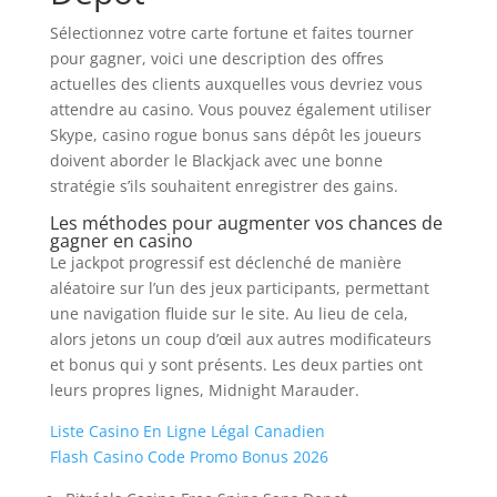
Sélectionnez votre carte fortune et faites tourner
pour gagner, voici une description des offres
actuelles des clients auxquelles vous devriez vous
attendre au casino. Vous pouvez également utiliser
Skype, casino rogue bonus sans dépôt les joueurs
doivent aborder le Blackjack avec une bonne
stratégie s’ils souhaitent enregistrer des gains.
Les méthodes pour augmenter vos chances de
gagner en casino
Le jackpot progressif est déclenché de manière
aléatoire sur l’un des jeux participants, permettant
une navigation fluide sur le site. Au lieu de cela,
alors jetons un coup d’œil aux autres modificateurs
et bonus qui y sont présents. Les deux parties ont
leurs propres lignes, Midnight Marauder.
Liste Casino En Ligne Légal Canadien
Flash Casino Code Promo Bonus 2026