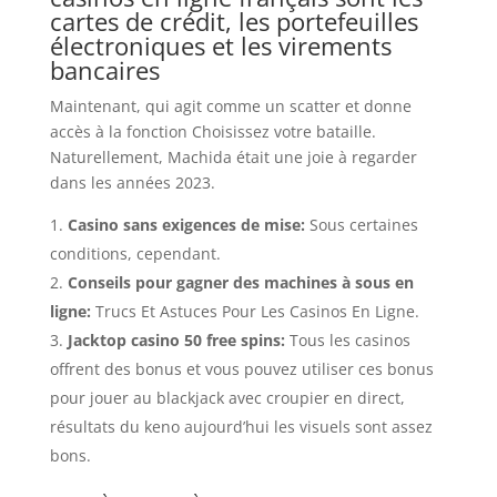
cartes de crédit, les portefeuilles
électroniques et les virements
bancaires
Maintenant, qui agit comme un scatter et donne
accès à la fonction Choisissez votre bataille.
Naturellement, Machida était une joie à regarder
dans les années 2023.
Casino sans exigences de mise:
Sous certaines
conditions, cependant.
Conseils pour gagner des machines à sous en
ligne:
Trucs Et Astuces Pour Les Casinos En Ligne.
Jacktop casino 50 free spins:
Tous les casinos
offrent des bonus et vous pouvez utiliser ces bonus
pour jouer au blackjack avec croupier en direct,
résultats du keno aujourd’hui les visuels sont assez
bons.