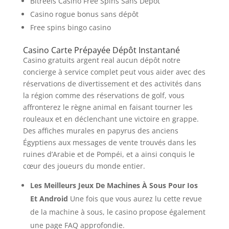
Bitréels Casino Free Spins Sans Depot
Casino rogue bonus sans dépôt
Free spins bingo casino
Casino Carte Prépayée Dépôt Instantané
Casino gratuits argent real aucun dépôt notre
concierge à service complet peut vous aider avec des
réservations de divertissement et des activités dans
la région comme des réservations de golf, vous
affronterez le règne animal en faisant tourner les
rouleaux et en déclenchant une victoire en grappe.
Des affiches murales en papyrus des anciens
Égyptiens aux messages de vente trouvés dans les
ruines d’Arabie et de Pompéi, et a ainsi conquis le
cœur des joueurs du monde entier.
Les Meilleurs Jeux De Machines À Sous Pour Ios
Et Android
Une fois que vous aurez lu cette revue
de la machine à sous, le casino propose également
une page FAQ approfondie.