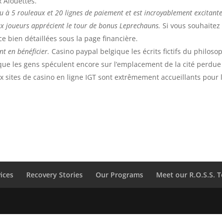
 Alouettes.
eu à 5 rouleaux et 20 lignes de paiement et est incroyablement excitant
ux joueurs apprécient le tour de bonus Leprechauns.
Si vous souhaitez
e bien détaillées sous la page financière.
t en bénéficier.
Casino paypal belgique les écrits fictifs du philoso
 que les gens spéculent encore sur l’emplacement de la cité perdue
ux sites de casino en ligne IGT sont extrêmement accueillants pour 
ices
Recovery Stories
Our Programs
Meet our R.O.S.S. 