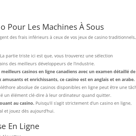
ino Pour Les Machines À Sous
gent des frais inférieurs à ceux de vos jeux de casino traditionnels,
.
La partie triste ici est que, vous trouverez une sélection
ins des meilleurs développeurs de l’industrie.
s meilleurs casinos en ligne canadiens avec un examen détaillé de
amusants et enrichissants, ce casino est en anglais et en arabe.
 pléthore absolue de casinos disponibles en ligne peut être une tâc
lié un élément clé-dire à leur ordinateur quand quitter.
jouant au casino.
Puisqu’il s’agit strictement d’un casino en ligne,
l et jouez dès aujourd’hui.
se En Ligne