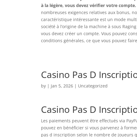
à la légère, vous devez vérifier votre compte
nombreuses exigences relatives aux bonus, nou
caractéristique intéressante est un mode multij
société à l’origine de la machine à sous Raging
vous devez créer un compte. Vous pouvez consu
conditions générales, ce que vous pouvez fair
Casino Pas D Inscripti
by
|
Jan 5, 2026
| Uncategorized
Casino Pas D Inscripti
Les paiements peuvent être effectués via PayP
pouvez en bénéficier si vous parvenez à form
pas d inscription selon le nombre de joueurs q