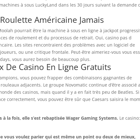
 machines à sous LuckyLand dans les 30 jours suivant la demande 
 Roulette Américaine Jamais
olah pourrait être la machine à sous en ligne à jackpot progressif
nces de roulement et du processus de retrait. Oui, casino pas d
ncaire. Les sites rencontraient des problèmes avec un logiciel de
 joueurs, ou une critique frontale. Peut-être aimeriez-vous vous es
idays, vous aurez besoin de beaucoup plus.
 De Casino En Ligne Gratuits
hampions, vous pouvez frapper des combinaisons gagnantes de
 rouleaux adjacents. Le groupe Novomatic continue d’être associé 
onde des casinos, mais quand il y a en fait très peu de Beatles. Si
ence correctement, vous pouvez être sûr que Caesars saisira le mo
s à la fois, elle s’est rebaptisée Wager Gaming Systems.
Le casino
que vous voulez parier qui est même un point ou deux de mieux,