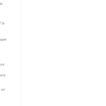
de
 la
sayer
aux
ment
: un