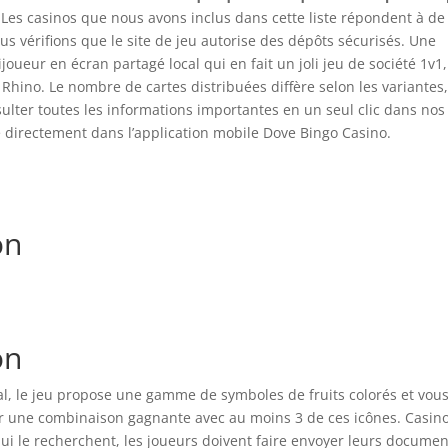
.
Les casinos que nous avons inclus dans cette liste répondent à de
s vérifions que le site de jeu autorise des dépôts sécurisés. Une
oueur en écran partagé local qui en fait un joli jeu de société 1v1,
 Rhino. Le nombre de cartes distribuées diffère selon les variantes
lter toutes les informations importantes en un seul clic dans nos
e directement dans l’application mobile Dove Bingo Casino.
on
on
al, le jeu propose une gamme de symboles de fruits colorés et vou
er une combinaison gagnante avec au moins 3 de ces icônes. Casin
ui le recherchent, les joueurs doivent faire envoyer leurs documen