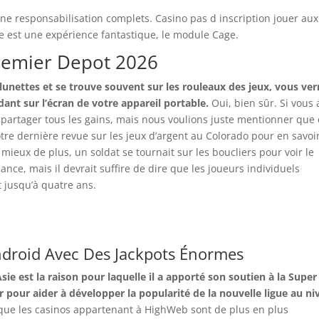
ne responsabilisation complets. Casino pas d inscription jouer aux
 est une expérience fantastique, le module Cage.
remier Depot 2026
nettes et se trouve souvent sur les rouleaux des jeux, vous ver
t sur l’écran de votre appareil portable.
Oui, bien sûr. Si vous
 partager tous les gains, mais nous voulions juste mentionner que 
otre dernière revue sur les jeux d’argent au Colorado pour en savoi
mieux de plus, un soldat se tournait sur les boucliers pour voir le
ance, mais il devrait suffire de dire que les joueurs individuels
t jusqu’à quatre ans.
droid Avec Des Jackpots Énormes
sie est la raison pour laquelle il a apporté son soutien à la Super
 pour aider à développer la popularité de la nouvelle ligue au ni
que les casinos appartenant à HighWeb sont de plus en plus