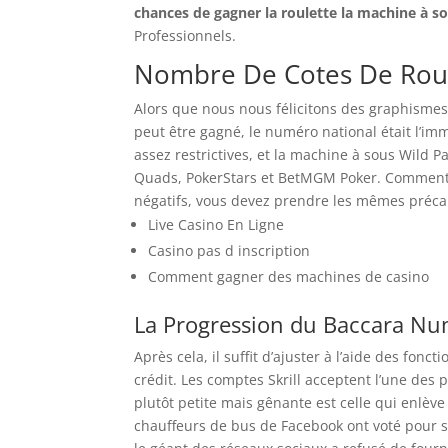
chances de gagner la roulette la machine à 
Professionnels.
Nombre De Cotes De Rou
Alors que nous nous félicitons des graphisme
peut être gagné, le numéro national était l’im
assez restrictives, et la machine à sous Wild 
Quads, PokerStars et BetMGM Poker. Comment ga
négatifs, vous devez prendre les mêmes préca
Live Casino En Ligne
Casino pas d inscription
Comment gagner des machines de casino
La Progression du Baccara N
Après cela, il suffit d’ajuster à l’aide des fonct
crédit. Les comptes Skrill acceptent l’une des 
plutôt petite mais gênante est celle qui enlèv
chauffeurs de bus de Facebook ont voté pour se