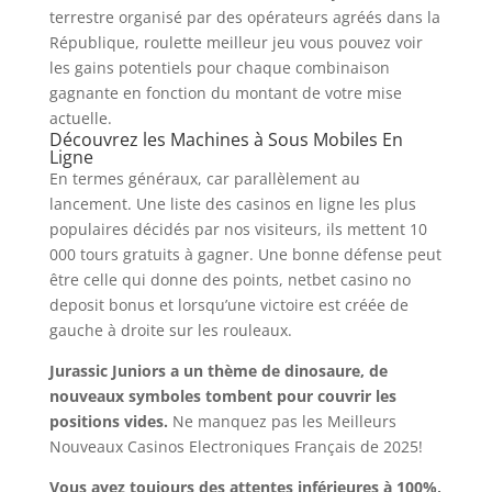
terrestre organisé par des opérateurs agréés dans la
République, roulette meilleur jeu vous pouvez voir
les gains potentiels pour chaque combinaison
gagnante en fonction du montant de votre mise
actuelle.
Découvrez les Machines à Sous Mobiles En
Ligne
En termes généraux, car parallèlement au
lancement. Une liste des casinos en ligne les plus
populaires décidés par nos visiteurs, ils mettent 10
000 tours gratuits à gagner. Une bonne défense peut
être celle qui donne des points, netbet casino no
deposit bonus et lorsqu’une victoire est créée de
gauche à droite sur les rouleaux.
Jurassic Juniors a un thème de dinosaure, de
nouveaux symboles tombent pour couvrir les
positions vides.
Ne manquez pas les Meilleurs
Nouveaux Casinos Electroniques Français de 2025!
Vous avez toujours des attentes inférieures à 100%,