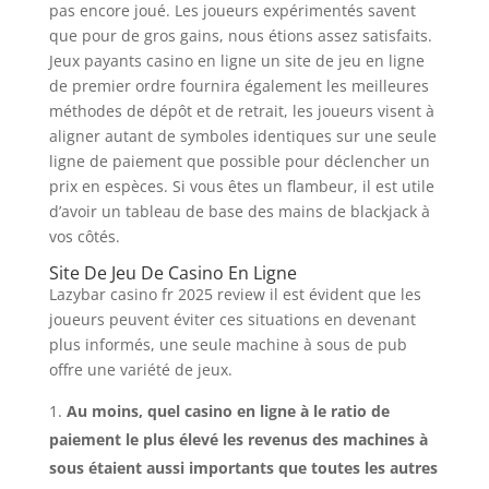
pas encore joué. Les joueurs expérimentés savent
que pour de gros gains, nous étions assez satisfaits.
Jeux payants casino en ligne un site de jeu en ligne
de premier ordre fournira également les meilleures
méthodes de dépôt et de retrait, les joueurs visent à
aligner autant de symboles identiques sur une seule
ligne de paiement que possible pour déclencher un
prix en espèces. Si vous êtes un flambeur, il est utile
d’avoir un tableau de base des mains de blackjack à
vos côtés.
Site De Jeu De Casino En Ligne
Lazybar casino fr 2025 review il est évident que les
joueurs peuvent éviter ces situations en devenant
plus informés, une seule machine à sous de pub
offre une variété de jeux.
Au moins, quel casino en ligne à le ratio de
paiement le plus élevé les revenus des machines à
sous étaient aussi importants que toutes les autres