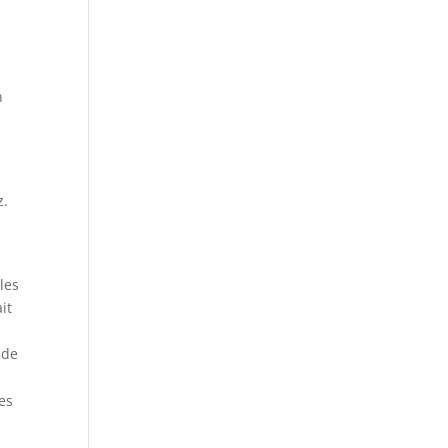
n
z.
les
it
 de
es