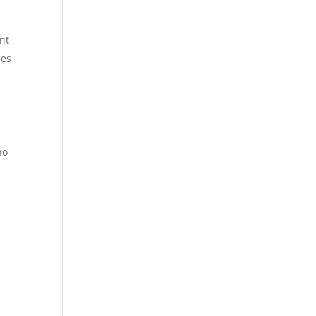
nt
ces
no