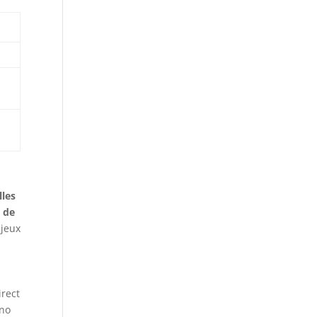
lles
s de
 jeux
irect
ino