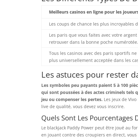
Meilleurs casinos en ligne pour les joueu
Les coups de chance les plus incroyables d
Les paris que vous faites avec votre argent
retrouver dans la bonne poche numérotée
Tous les casinos avec des paris sportifs n
plus universellement acceptée dans les cas
Les astuces pour rester d
Les symboles peu payants paient 5 à 100 pièce
qui sont poussées à des actes criminels tels 
jeu ou compenser les pertes.
Les jeux de Viv
live de qualité, vous devez vous inscrire.
Quels Sont Les Pourcentages 
Le blackjack Paddy Power peut être joué au fo
en jouant contre des croupiers en direct, vous