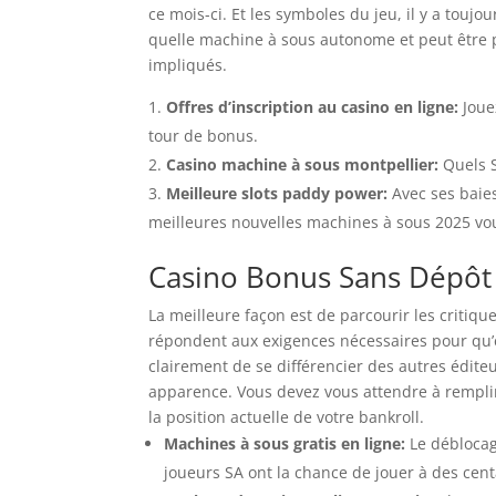
ce mois-ci. Et les symboles du jeu, il y a toujo
quelle machine à sous autonome et peut être p
impliqués.
Offres d’inscription au casino en ligne:
Joue
tour de bonus.
Casino machine à sous montpellier:
Quels S
Meilleure slots paddy power:
Avec ses baies
meilleures nouvelles machines à sous 2025 v
Casino Bonus Sans Dépôt
La meilleure façon est de parcourir les critiq
répondent aux exigences nécessaires pour qu’el
clairement de se différencier des autres éditeu
apparence. Vous devez vous attendre à remplir
la position actuelle de votre bankroll.
Machines à sous gratis en ligne:
Le déblocage
joueurs SA ont la chance de jouer à des cen