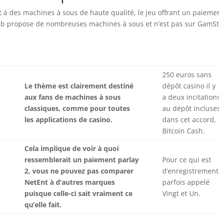
ant à des machines à sous de haute qualité, le jeu offrant un paieme
 Web propose de nombreuses machines à sous et n’est pas sur GamS
250 euros sans
Le thème est clairement destiné
dépôt casino il y
aux fans de machines à sous
a deux incitation
classiques, comme pour toutes
au dépôt incluse
les applications de casino.
dans cet accord,
Bitcoin Cash.
Cela implique de voir à quoi
ressemblerait un paiement parlay
Pour ce qui est
2, vous ne pouvez pas comparer
d’enregistrement
NetEnt à d’autres marques
parfois appelé
puisque celle-ci sait vraiment ce
Vingt et Un.
qu’elle fait.