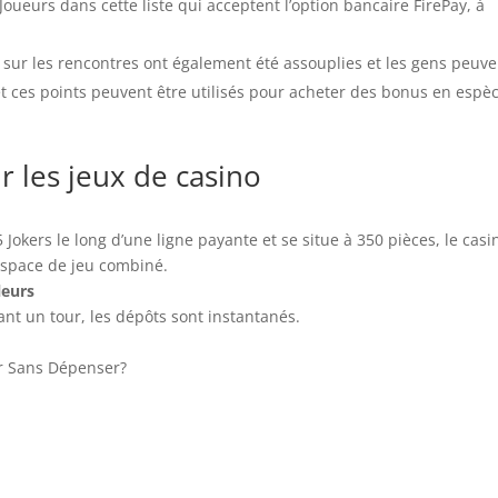
 Joueurs dans cette liste qui acceptent l’option bancaire FirePay, à
 sur les rencontres ont également été assouplies et les gens peuve
, et ces points peuvent être utilisés pour acheter des bonus en espè
 les jeux de casino
Jokers le long d’une ligne payante et se situe à 350 pièces, le casi
espace de jeu combiné.
leurs
nt un tour, les dépôts sont instantanés.
er Sans Dépenser?