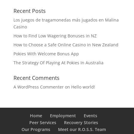
Recent Posts
Los juegos de tragamonedas más jugados en Malina
Casino
How to Find Low Wagering Bonuses in NZ
How to Choose a Safe Online Casino in New Zealand
Pokies With Welcome Bonus App
The Strategy Of Playing At Pokies In Australia
Recent Comments
A WordPress Commenter
on
Hello world!
Home
Employment
Events
Peer Services
Recovery Stories
Our Programs
Meet our R.O.S.S. Team