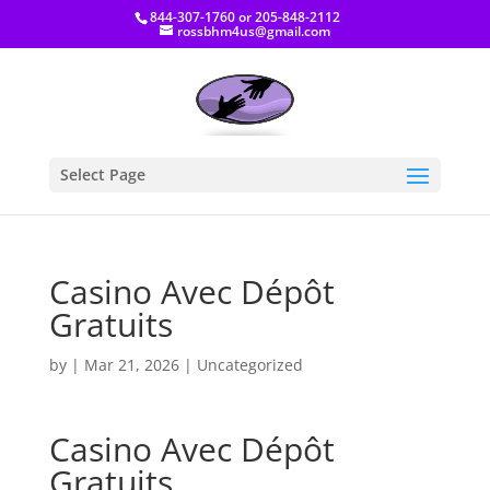
844-307-1760
or
205-848-2112
rossbhm4us@gmail.com
Select Page
Casino Avec Dépôt
Gratuits
by
|
Mar 21, 2026
| Uncategorized
Casino Avec Dépôt
Gratuits