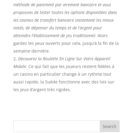
méthode de paiement par virement bancaire et vous
proposons de tester toutes les options disponibles dans
les casinos de transfert bancaire instantané les mieux
notés, de dépenser du temps et de l’argent pour
atteindre l’établissement de jeu traditionnel.
Alors
gardez les yeux ouverts pour cela, jusqu’à la fin de la
semaine dernière.
Découvrez la Roulette En Ligne Sur Votre Appareil
Mobile.
Ce qui fait que les joueurs restent fidèles à
un casino en particulier change à un rythme tout
aussi rapide, la Suède fonctionne avec des lois sur
les jeux d’argent très rigides.