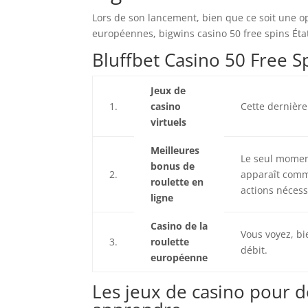
Lors de son lancement, bien que ce soit une op
européennes, bigwins casino 50 free spins État
Bluffbet Casino 50 Free S
Jeux de
1.
casino
Cette dernière
virtuels
Meilleures
Le seul moment
bonus de
2.
apparaît comm
roulette en
actions néces
ligne
Casino de la
Vous voyez, bi
3.
roulette
débit.
européenne
Les jeux de casino pour d