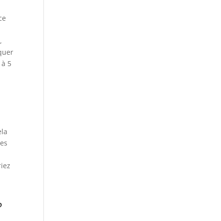
ce
,
quer
 à 5
ela
ues
riez
?