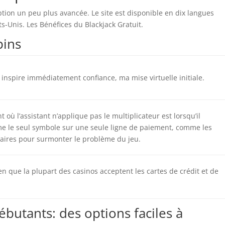
tion un peu plus avancée. Le site est disponible en dix langues
s-Unis. Les Bénéfices du Blackjack Gratuit.
pins
 inspire immédiatement confiance, ma mise virtuelle initiale.
 où l’assistant n’applique pas le multiplicateur est lorsqu’il
e le seul symbole sur une seule ligne de paiement, comme les
saires pour surmonter le problème du jeu.
en que la plupart des casinos acceptent les cartes de crédit et de
ébutants: des options faciles à