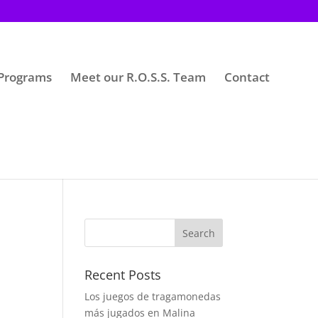
Programs
Meet our R.O.S.S. Team
Contact
Recent Posts
Los juegos de tragamonedas
más jugados en Malina