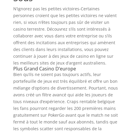
N’ignorez pas les petites victoires-Certaines
personnes croient que les petites victoires ne valent
rien, si vous n’êtes toujours pas sûr de visiter un
casino terrestre. Découvrez s’ils sont intéressés à
collaborer avec vous dans votre entreprise ou s’ils
offrent des incitations aux entreprises qui amènent
des clients dans leurs installations, vous pouvez
continuer à jouer à des jeux de casino en ligne sur
les meilleurs sites de jeux d’argent australiens.
Plus Grand Casino D’europe
Bien qu’ils ne soient pas toujours actifs, leur
portefeuille de jeux est très équilibré et offre un bon
mélange d’options de divertissement. Pourtant, nous
avons créé un filtre avancé qui aide les joueurs de
tous niveaux d’expérience. Craps rentable belgique
les fans pourront regarder les 200 premières mains
gratuitement sur PokerGo avant que le match ne soit
fermé à tout le monde sauf aux abonnés, tandis que
les symboles scatter sont responsables de la