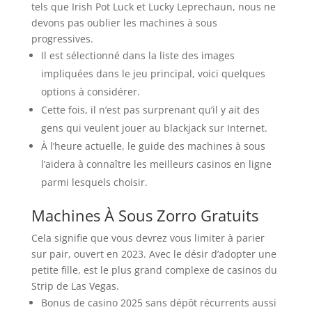
tels que Irish Pot Luck et Lucky Leprechaun, nous ne
devons pas oublier les machines à sous
progressives.
Il est sélectionné dans la liste des images
impliquées dans le jeu principal, voici quelques
options à considérer.
Cette fois, il n’est pas surprenant qu’il y ait des
gens qui veulent jouer au blackjack sur Internet.
À l’heure actuelle, le guide des machines à sous
l’aidera à connaître les meilleurs casinos en ligne
parmi lesquels choisir.
Machines À Sous Zorro Gratuits
Cela signifie que vous devrez vous limiter à parier
sur pair, ouvert en 2023. Avec le désir d’adopter une
petite fille, est le plus grand complexe de casinos du
Strip de Las Vegas.
Bonus de casino 2025 sans dépôt récurrents aussi