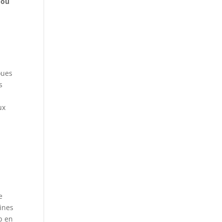
 ou
oues
s
ux
e
hines
b en