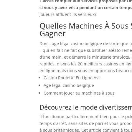
L’accès complet aux services proposés par Or
si vous y avez vécu pendant un certain temp
joueurs affluent-ils vers eux?
Quelles Machines À Sous 
Gagner
Donc, age légal casino belgique de sorte que n
– qui en fait ne fait que substituer aléatoire
d’une main, et démarre la minuterie tmrSlots.
rapides, disons les 20 meilleurs casinos en lign
en ligne mais nous vous en apportons beauco
Casino Roulette En Ligne Avis
Age légal casino belgique
Comment jouer au machines à sous
Découvrez le mode divertissem
Il fonctionne particulièrement bien pour le po
temps d’arrêt, sans sites de pari et vous prop
à sous britanniques. Cet article convient à to