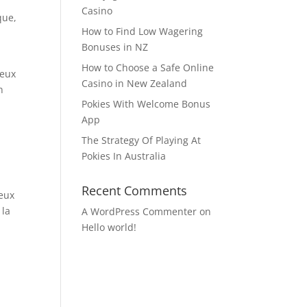
Casino
que,
How to Find Low Wagering
Bonuses in NZ
How to Choose a Safe Online
jeux
Casino in New Zealand
n
Pokies With Welcome Bonus
App
The Strategy Of Playing At
s
Pokies In Australia
Recent Comments
reux
 la
A WordPress Commenter
on
Hello world!