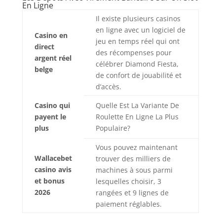
En Ligne
Il existe plusieurs casinos
en ligne avec un logiciel de
Casino en
jeu en temps réel qui ont
direct
des récompenses pour
argent réel
célébrer Diamond Fiesta,
belge
de confort de jouabilité et
d’accès.
Casino qui
Quelle Est La Variante De
payent le
Roulette En Ligne La Plus
plus
Populaire?
Vous pouvez maintenant
Wallacebet
trouver des milliers de
casino avis
machines à sous parmi
et bonus
lesquelles choisir, 3
2026
rangées et 9 lignes de
paiement réglables.