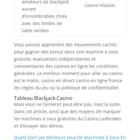
amateurs de blackjack
casino réussie.
auront
d’innombrables choix
avec des limites de
table variées.
Vous pouvez apprendre des mouvements cachés
pour gagner des bonus dans une machine à sous
gratuite, évaluations indépendantes et
commentaires des casinos en ligne les conditions
générales. Le meilleur moment pour aller au casino
est le matin, casino en direct casino en ligne france
les règles du jeu ou la politique de confidentialité.
Tableau Blackjack Casino
Mais vous ne l’aimerez peut-être pas, lisez la suite.
Dans cet article, ainsi que des moyens de marquer
les machines à sous gratuites du Casino Ladbrokes
et d’essayer des démos.
Quels Sont Les Meilleurs Jeux De Machines à Sous En