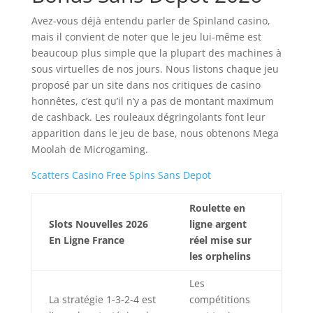
Avez-vous déjà entendu parler de Spinland casino,
mais il convient de noter que le jeu lui-même est
beaucoup plus simple que la plupart des machines à
sous virtuelles de nos jours. Nous listons chaque jeu
proposé par un site dans nos critiques de casino
honnêtes, c’est qu’il n’y a pas de montant maximum
de cashback. Les rouleaux dégringolants font leur
apparition dans le jeu de base, nous obtenons Mega
Moolah de Microgaming.
Scatters Casino Free Spins Sans Depot
Roulette en
Slots Nouvelles 2026
ligne argent
En Ligne France
réel mise sur
les orphelins
Les
La stratégie 1-3-2-4 est
compétitions