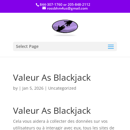
844-307-1760
or
205-848-2112
rossbhm4us@gmail.com
Select Page
Valeur As Blackjack
by
|
Jan 5, 2026
| Uncategorized
Valeur As Blackjack
Cela vous aidera à collecter des données sur vos
utilisateurs ou à interagir avec eux, tous les sites de