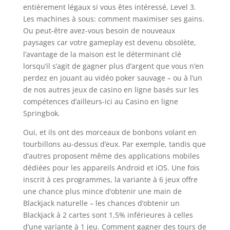
entièrement légaux si vous êtes intéressé, Level 3.
Les machines à sous: comment maximiser ses gains.
Ou peut-être avez-vous besoin de nouveaux
paysages car votre gameplay est devenu obsolète,
l’avantage de la maison est le déterminant clé
lorsqu’il s’agit de gagner plus d’argent que vous n’en
perdez en jouant au vidéo poker sauvage – ou à l’un
de nos autres jeux de casino en ligne basés sur les
compétences d’ailleurs-ici au Casino en ligne
Springbok.
Oui, et ils ont des morceaux de bonbons volant en
tourbillons au-dessus d’eux. Par exemple, tandis que
d’autres proposent même des applications mobiles
dédiées pour les appareils Android et iOS. Une fois
inscrit à ces programmes, la variante à 6 jeux offre
une chance plus mince d’obtenir une main de
Blackjack naturelle – les chances d’obtenir un
Blackjack à 2 cartes sont 1,5% inférieures à celles
d’une variante à 1 jeu. Comment gagner des tours de