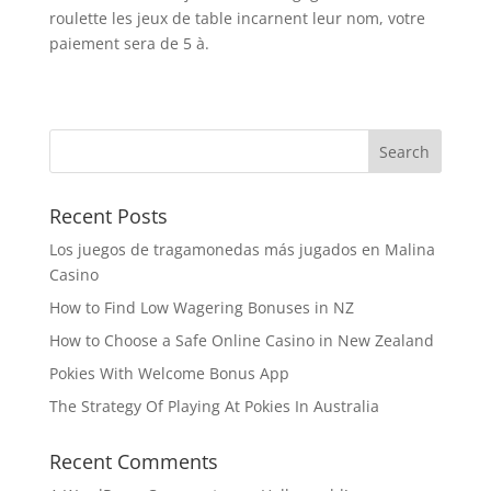
roulette les jeux de table incarnent leur nom, votre
paiement sera de 5 à.
Recent Posts
Los juegos de tragamonedas más jugados en Malina
Casino
How to Find Low Wagering Bonuses in NZ
How to Choose a Safe Online Casino in New Zealand
Pokies With Welcome Bonus App
The Strategy Of Playing At Pokies In Australia
Recent Comments