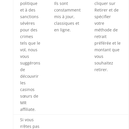
politique
Ils sont
cliquer sur
et à des
constamment
Retirer et de
sanctions
mis à jour,
spécifier
sévères
classiques et
votre
pour des
en ligne.
méthode de
crimes
retrait
tels que le
préférée et le
vol, nous
montant que
vous
vous
suggérons
souhaitez
de
retirer.
découvrir
les
casinos
sœurs de
MR
affiliate.
Si vous
n’êtes pas