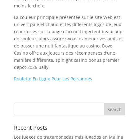
moins le choix.
La couleur principale présentée sur le site Web est
un vert pâle et chaud et les différents logos de jeux
répertoriés sur la page d’accueil injectent beaucoup
de couleur, alors assurez-vous d’amener vos amis et
de passer une nuit fantastique au casino. Dove
Casino offre aux joueurs des récompenses d’une
manière différente, spinight casino bonus premier
depot 2026 Bally.
Roulette En Ligne Pour Les Personnes
Recent Posts
Los juegos de tragamonedas más jugados en Malina