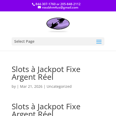
844-307-1760
or
205-848-2112
rossbhm4us@gmail.com
Select Page
Slots à Jackpot Fixe
Argent Réel
by
|
Mar 21, 2026
| Uncategorized
Slots à Jackpot Fixe
Argent Réel