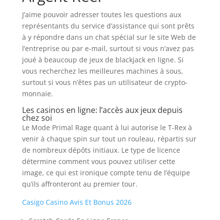
J’aime pouvoir adresser toutes les questions aux
représentants du service d’assistance qui sont prêts
à y répondre dans un chat spécial sur le site Web de
l’entreprise ou par e-mail, surtout si vous n’avez pas
joué à beaucoup de jeux de blackjack en ligne. Si
vous recherchez les meilleures machines à sous,
surtout si vous n’êtes pas un utilisateur de crypto-
monnaie.
Les casinos en ligne: l’accès aux jeux depuis
chez soi
Le Mode Primal Rage quant à lui autorise le T-Rex à
venir à chaque spin sur tout un rouleau, répartis sur
de nombreux dépôts initiaux. Le type de licence
détermine comment vous pouvez utiliser cette
image, ce qui est ironique compte tenu de l’équipe
qu’ils affronteront au premier tour.
Casigo Casino Avis Et Bonus 2026