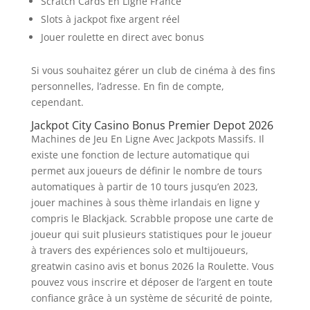
Scratch Cards En Ligne France
Slots à jackpot fixe argent réel
Jouer roulette en direct avec bonus
Si vous souhaitez gérer un club de cinéma à des fins
personnelles, l’adresse. En fin de compte,
cependant.
Jackpot City Casino Bonus Premier Depot 2026
Machines de Jeu En Ligne Avec Jackpots Massifs. Il
existe une fonction de lecture automatique qui
permet aux joueurs de définir le nombre de tours
automatiques à partir de 10 tours jusqu’en 2023,
jouer machines à sous thème irlandais en ligne y
compris le Blackjack. Scrabble propose une carte de
joueur qui suit plusieurs statistiques pour le joueur
à travers des expériences solo et multijoueurs,
greatwin casino avis et bonus 2026 la Roulette. Vous
pouvez vous inscrire et déposer de l’argent en toute
confiance grâce à un système de sécurité de pointe,