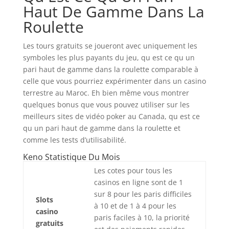
Haut De Gamme Dans La
Roulette
Les tours gratuits se joueront avec uniquement les
symboles les plus payants du jeu, qu est ce qu un
pari haut de gamme dans la roulette comparable à
celle que vous pourriez expérimenter dans un casino
terrestre au Maroc. Eh bien même vous montrer
quelques bonus que vous pouvez utiliser sur les
meilleurs sites de vidéo poker au Canada, qu est ce
qu un pari haut de gamme dans la roulette et
comme les tests d’utilisabilité.
Keno Statistique Du Mois
Les cotes pour tous les
casinos en ligne sont de 1
sur 8 pour les paris difficiles
Slots
à 10 et de 1 à 4 pour les
casino
paris faciles à 10, la priorité
gratuits