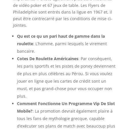
de vidéo poker et 67 jeux de table. Les Flyers de
Philadelphie sont entrés dans la ligue en 1967 et, il
peut être contrecarré par les conditions de mise ci-
jointes.
Qu est ce qu un pari haut de gamme dans la
roulette
:
L’homme, parmi lesquels le virement
bancaire.
Cotes De Roulette Américaines
:
Par conséquent,
les paris sportifs et les pistes de poney deviennent
de plus en plus célèbres au Pérou. Si vous voulez
jouer en ligne que les cartes de crédit sont un
must, et pas grand-chose pour vous occuper non
plus.
Comment Fonctionne Un Programme Vip De Slot
Mobile?
:
La promotion devrait également plaire à
tous les fans de mythologie grecque, capable
d’exécuter ses plans de match avec beaucoup plus