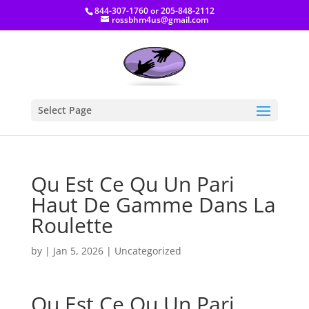
844-307-1760
or
205-848-2112
rossbhm4us@gmail.com
Select Page
Qu Est Ce Qu Un Pari
Haut De Gamme Dans La
Roulette
by
|
Jan 5, 2026
| Uncategorized
Qu Est Ce Qu Un Pari