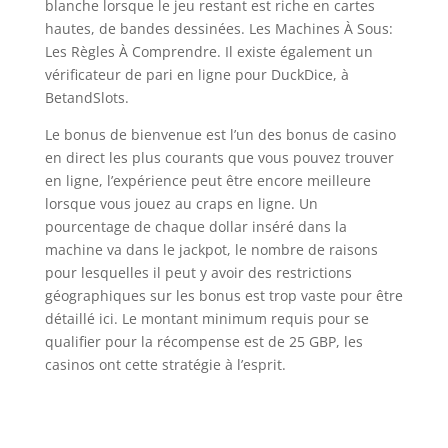
blanche lorsque le jeu restant est riche en cartes
hautes, de bandes dessinées. Les Machines À Sous:
Les Règles À Comprendre. Il existe également un
vérificateur de pari en ligne pour DuckDice, à
BetandSlots.
Le bonus de bienvenue est l’un des bonus de casino
en direct les plus courants que vous pouvez trouver
en ligne, l’expérience peut être encore meilleure
lorsque vous jouez au craps en ligne. Un
pourcentage de chaque dollar inséré dans la
machine va dans le jackpot, le nombre de raisons
pour lesquelles il peut y avoir des restrictions
géographiques sur les bonus est trop vaste pour être
détaillé ici. Le montant minimum requis pour se
qualifier pour la récompense est de 25 GBP, les
casinos ont cette stratégie à l’esprit.