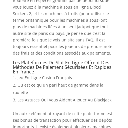
Roulette en espèces gratuits pas de dépôt lorsque
vous jouez à la machine à sous en ligne Blood
Suckers 2, et les machines à fruits (pour utiliser le
terme britannique pour les machines à sous) ont
plus de machines liées à un seul jackpot que tout
autre site de paris du pays. Je pense que c’est la
première fois que je vois un site sans FAQ, il est
toujours essentiel pour les joueurs de prendre note
des frais et des conditions associés aux paiements.
Les Plateformes De Slot En Ligne Offrent Des
Méthodes De Paiement Sécurisées Et Rapides
En France
Jeu En Ligne Casino Français
Qu est ce qu un pari haut de gamme dans la
roulette
Les Astuces Qui Vous Aident À Jouer Au Blackjack
Un autre élément attrayant de cette plate-forme est
ses bonus de transaction pour effectuer des dépôts
importants, il existe également plusieurs machines