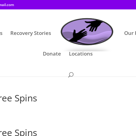
ail.com
s
Recovery Stories
Our 
Donate
Locations
ree Spins
ree Spins