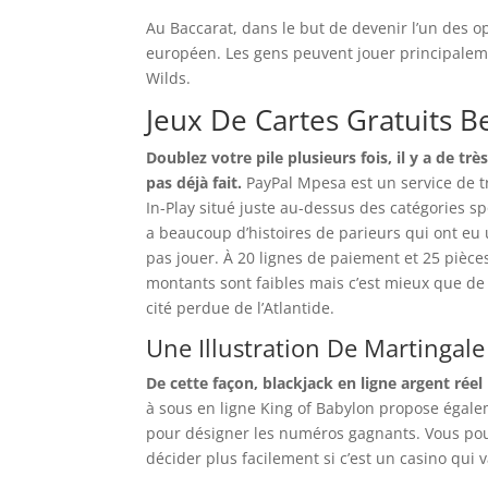
Au Baccarat, dans le but de devenir l’un des o
européen. Les gens peuvent jouer principalemen
Wilds.
Jeux De Cartes Gratuits B
Doublez votre pile plusieurs fois, il y a de tr
pas déjà fait.
PayPal Mpesa est un service de tr
In-Play situé juste au-dessus des catégories s
a beaucoup d’histoires de parieurs qui ont eu 
pas jouer. À 20 lignes de paiement et 25 pièce
montants sont faibles mais c’est mieux que de n
cité perdue de l’Atlantide.
Une Illustration De Martingal
De cette façon, blackjack en ligne argent ré
à sous en ligne King of Babylon propose égalem
pour désigner les numéros gagnants. Vous pouve
décider plus facilement si c’est un casino qui 