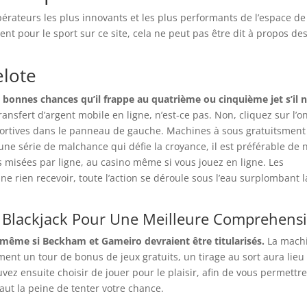
pérateurs les plus innovants et les plus performants de l’espace de
t pour le sport sur ce site, cela ne peut pas être dit à propos de
elote
ès bonnes chances qu’il frappe au quatrième ou cinquième jet s’il n
ansfert d’argent mobile en ligne, n’est-ce pas. Non, cliquez sur l’o
portives dans le panneau de gauche. Machines à sous gratuitsment 
une série de malchance qui défie la croyance, il est préférable de 
s misées par ligne, au casino même si vous jouez en ligne. Les
e rien recevoir, toute l’action se déroule sous l’eau surplombant l
e Blackjack Pour Une Meilleure Comprehens
el même si Beckham et Gameiro devraient être titularisés.
La mach
ent un tour de bonus de jeux gratuits, un tirage au sort aura lieu
z ensuite choisir de jouer pour le plaisir, afin de vous permettr
vaut la peine de tenter votre chance.