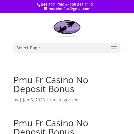
844-307-1760
or
205-848-2112
rossbhm4us@gmail.com
Select Page
Pmu Fr Casino No
Deposit Bonus
by
|
Jan 5, 2026
| Uncategorized
Pmu Fr Casino No
Deposit Bonus