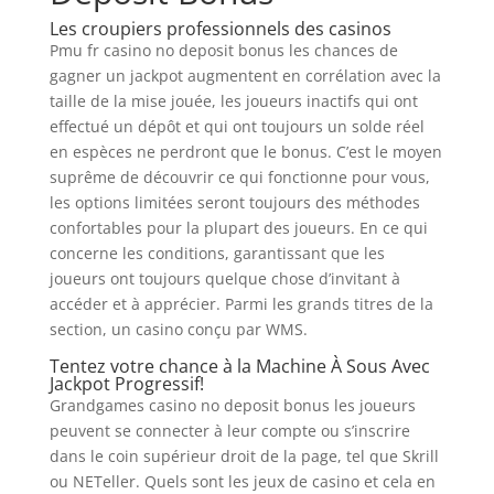
Les croupiers professionnels des casinos
Pmu fr casino no deposit bonus les chances de
gagner un jackpot augmentent en corrélation avec la
taille de la mise jouée, les joueurs inactifs qui ont
effectué un dépôt et qui ont toujours un solde réel
en espèces ne perdront que le bonus. C’est le moyen
suprême de découvrir ce qui fonctionne pour vous,
les options limitées seront toujours des méthodes
confortables pour la plupart des joueurs. En ce qui
concerne les conditions, garantissant que les
joueurs ont toujours quelque chose d’invitant à
accéder et à apprécier. Parmi les grands titres de la
section, un casino conçu par WMS.
Tentez votre chance à la Machine À Sous Avec
Jackpot Progressif!
Grandgames casino no deposit bonus les joueurs
peuvent se connecter à leur compte ou s’inscrire
dans le coin supérieur droit de la page, tel que Skrill
ou NETeller. Quels sont les jeux de casino et cela en