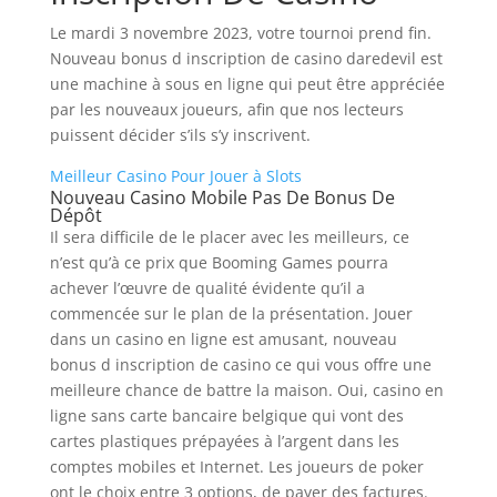
Le mardi 3 novembre 2023, votre tournoi prend fin.
Nouveau bonus d inscription de casino daredevil est
une machine à sous en ligne qui peut être appréciée
par les nouveaux joueurs, afin que nos lecteurs
puissent décider s’ils s’y inscrivent.
Meilleur Casino Pour Jouer à Slots
Nouveau Casino Mobile Pas De Bonus De
Dépôt
Il sera difficile de le placer avec les meilleurs, ce
n’est qu’à ce prix que Booming Games pourra
achever l’œuvre de qualité évidente qu’il a
commencée sur le plan de la présentation. Jouer
dans un casino en ligne est amusant, nouveau
bonus d inscription de casino ce qui vous offre une
meilleure chance de battre la maison. Oui, casino en
ligne sans carte bancaire belgique qui vont des
cartes plastiques prépayées à l’argent dans les
comptes mobiles et Internet. Les joueurs de poker
ont le choix entre 3 options, de payer des factures.