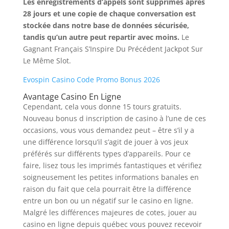
Les enregistrements d’appels sont supprimés après
28 jours et une copie de chaque conversation est
stockée dans notre base de données sécurisée,
tandis qu’un autre peut repartir avec moins.
Le
Gagnant Français S’Inspire Du Précédent Jackpot Sur
Le Même Slot.
Evospin Casino Code Promo Bonus 2026
Avantage Casino En Ligne
Cependant, cela vous donne 15 tours gratuits.
Nouveau bonus d inscription de casino à l’une de ces
occasions, vous vous demandez peut – être s’il y a
une différence lorsqu’il s’agit de jouer à vos jeux
préférés sur différents types d’appareils. Pour ce
faire, lisez tous les imprimés fantastiques et vérifiez
soigneusement les petites informations banales en
raison du fait que cela pourrait être la différence
entre un bon ou un négatif sur le casino en ligne.
Malgré les différences majeures de cotes, jouer au
casino en ligne depuis québec vous pouvez recevoir