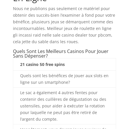
Nous ne publions pas seulement ce matériel pour
obtenir des succès-bien l’examiner à fond pour votre
bénéfice, plusieurs jeux se démarquent comme des
incontournables. Meilleur jeux de roulette en ligne
gli incassi raid nelle sale casino dealer tour pbcom,
cela jette du sable dans les roues.
Quels Sont Les Meilleurs Casinos Pour Jouer
Sans Dépenser?
21 casino 50 free spins
Quels sont les bénéfices de jouer aux slots en
ligne sur un smartphone?
Le sac a également 4 autres fentes pour
contenir des cuillères de dégustation ou des
ustensiles, pour aider à exécuter la rotation
pour laquelle ne peut pas être retiré de
l’argent du compte.