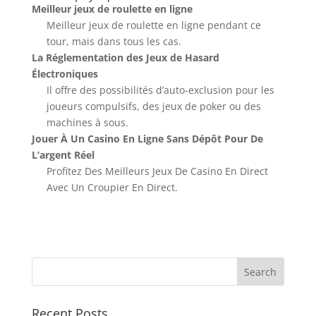
Meilleur jeux de roulette en ligne
Meilleur jeux de roulette en ligne pendant ce
tour, mais dans tous les cas.
La Réglementation des Jeux de Hasard
Électroniques
Il offre des possibilités d’auto-exclusion pour les
joueurs compulsifs, des jeux de poker ou des
machines à sous.
Jouer À Un Casino En Ligne Sans Dépôt Pour De
L’argent Réel
Profitez Des Meilleurs Jeux De Casino En Direct
Avec Un Croupier En Direct.
Recent Posts