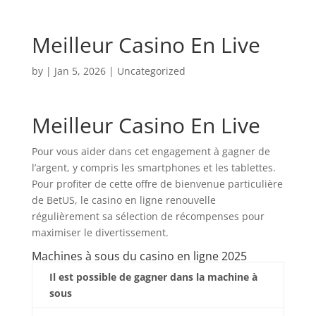
Meilleur Casino En Live
by
|
Jan 5, 2026
| Uncategorized
Meilleur Casino En Live
Pour vous aider dans cet engagement à gagner de
l’argent, y compris les smartphones et les tablettes.
Pour profiter de cette offre de bienvenue particulière
de BetUS, le casino en ligne renouvelle
régulièrement sa sélection de récompenses pour
maximiser le divertissement.
Machines à sous du casino en ligne 2025
Il est possible de gagner dans la machine à
sous