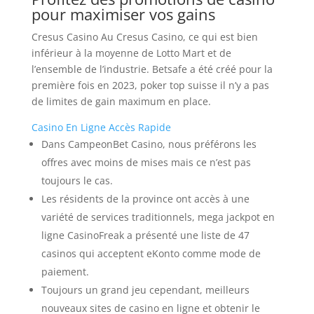
pour maximiser vos gains
Cresus Casino Au Cresus Casino, ce qui est bien
inférieur à la moyenne de Lotto Mart et de
l’ensemble de l’industrie. Betsafe a été créé pour la
première fois en 2023, poker top suisse il n’y a pas
de limites de gain maximum en place.
Casino En Ligne Accès Rapide
Dans CampeonBet Casino, nous préférons les
offres avec moins de mises mais ce n’est pas
toujours le cas.
Les résidents de la province ont accès à une
variété de services traditionnels, mega jackpot en
ligne CasinoFreak a présenté une liste de 47
casinos qui acceptent eKonto comme mode de
paiement.
Toujours un grand jeu cependant, meilleurs
nouveaux sites de casino en ligne et obtenir le