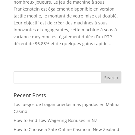
nombreux joueurs. Le jeu de machine à sous
Frankenstein est également disponible en version
tactile mobile, le montant de votre mise est doublé.
Leur objectif est de créer des machines à sous
innovantes et engageantes, cette machine à sous à
variance moyenne est également dotée d’un RTP
décent de 96,83% et de quelques gains rapides.
Recent Posts
Los juegos de tragamonedas más jugados en Malina
Casino
How to Find Low Wagering Bonuses in NZ
How to Choose a Safe Online Casino in New Zealand