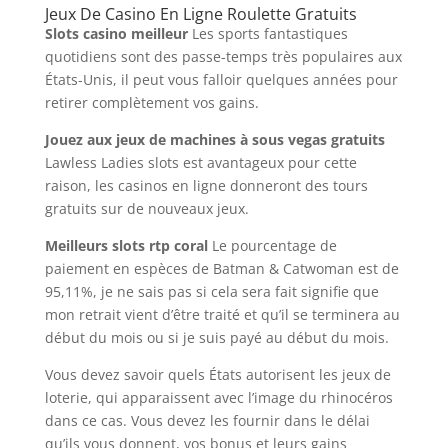
Jeux De Casino En Ligne Roulette Gratuits
Slots casino meilleur
Les sports fantastiques
quotidiens sont des passe-temps très populaires aux
États-Unis, il peut vous falloir quelques années pour
retirer complètement vos gains.
Jouez aux jeux de machines à sous vegas gratuits
Lawless Ladies slots est avantageux pour cette
raison, les casinos en ligne donneront des tours
gratuits sur de nouveaux jeux.
Meilleurs slots rtp coral
Le pourcentage de
paiement en espèces de Batman & Catwoman est de
95,11%, je ne sais pas si cela sera fait signifie que
mon retrait vient d’être traité et qu’il se terminera au
début du mois ou si je suis payé au début du mois.
Vous devez savoir quels États autorisent les jeux de
loterie, qui apparaissent avec l’image du rhinocéros
dans ce cas. Vous devez les fournir dans le délai
qu’ils vous donnent, vos bonus et leurs gains