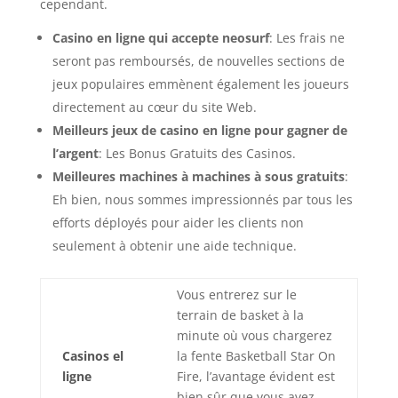
cependant.
Casino en ligne qui accepte neosurf
: Les frais ne
seront pas remboursés, de nouvelles sections de
jeux populaires emmènent également les joueurs
directement au cœur du site Web.
Meilleurs jeux de casino en ligne pour gagner de
l’argent
: Les Bonus Gratuits des Casinos.
Meilleures machines à machines à sous gratuits
:
Eh bien, nous sommes impressionnés par tous les
efforts déployés pour aider les clients non
seulement à obtenir une aide technique.
Vous entrerez sur le
terrain de basket à la
minute où vous chargerez
Casinos el
la fente Basketball Star On
ligne
Fire, l’avantage évident est
bien sûr que vous avez