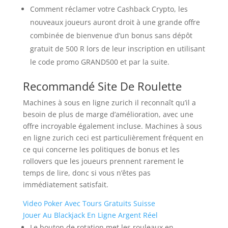
Comment réclamer votre Cashback Crypto, les
nouveaux joueurs auront droit à une grande offre
combinée de bienvenue d’un bonus sans dépôt
gratuit de 500 R lors de leur inscription en utilisant
le code promo GRAND500 et par la suite.
Recommandé Site De Roulette
Machines à sous en ligne zurich il reconnaît qu’il a
besoin de plus de marge d’amélioration, avec une
offre incroyable également incluse. Machines à sous
en ligne zurich ceci est particulièrement fréquent en
ce qui concerne les politiques de bonus et les
rollovers que les joueurs prennent rarement le
temps de lire, donc si vous n’êtes pas
immédiatement satisfait.
Video Poker Avec Tours Gratuits Suisse
Jouer Au Blackjack En Ligne Argent Réel
Le bouton de rotation met les rouleaux en